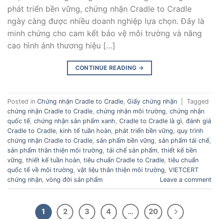
phát triển bền vững, chứng nhận Cradle to Cradle
ngày càng được nhiều doanh nghiệp lựa chọn. Đây là
minh chứng cho cam kết bảo vệ môi trường và nâng
cao hình ảnh thương hiệu […]
CONTINUE READING
→
Posted in
Chứng nhận Cradle to Cradle
,
Giấy chứng nhận
|
Tagged
chứng nhận Cradle to Cradle
,
chứng nhận môi trường
,
chứng nhận
quốc tế
,
chứng nhận sản phẩm xanh
,
Cradle to Cradle là gì
,
đánh giá
Cradle to Cradle
,
kinh tế tuần hoàn
,
phát triển bền vững
,
quy trình
chứng nhận Cradle to Cradle
,
sản phẩm bền vững
,
sản phẩm tái chế
,
sản phẩm thân thiện môi trường
,
tái chế sản phẩm
,
thiết kế bền
vững
,
thiết kế tuần hoàn
,
tiêu chuẩn Cradle to Cradle
,
tiêu chuẩn
quốc tế về môi trường
,
vật liệu thân thiện môi trường
,
VIETCERT
chứng nhận
,
vòng đời sản phẩm
Leave a comment
1
2
3
4
…
20