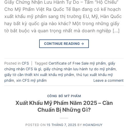
Giấy Chứng Nhận Lưu Hành Tự Do – Tấm “Hộ Chiếu”
Cho Mỹ Phẩm Việt Ra Quốc Tế Bạn đang có kế hoạch
xuất khẩu mỹ phẩm sang thị trường EU, Mỹ, Hàn Quốc
hay bất kỳ quốc gia nào khác? Một trong những giấy
tờ bắt buộc và quan trọng nhất mà doanh nghiệp […]
CONTINUE READING
→
Posted in
CFS
|
Tagged
Certificate of Free Sale mỹ phẩm
,
giấy
chứng nhận CFS là gì
,
giấy chứng nhận lưu hành tự do mỹ phẩm
,
giấy tờ cần thiết khi xuất khẩu mỹ phẩm
,
thủ tục xuất khẩu mỹ
phẩm
,
xin CFS mỹ phẩm
Leave a comment
CÔNG BỐ MỸ PHẨM
Xuất Khẩu Mỹ Phẩm Năm 2025 – Cần
Chuẩn Bị Những Gì?
POSTED ON
15 THÁNG 7, 2025
BY
HOANGHUY