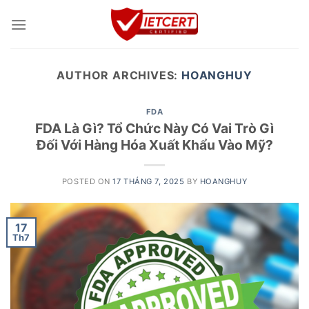
Skip
to
content
AUTHOR ARCHIVES:
HOANGHUY
FDA
FDA Là Gì? Tổ Chức Này Có Vai Trò Gì
Đối Với Hàng Hóa Xuất Khẩu Vào Mỹ?
POSTED ON
17 THÁNG 7, 2025
BY
HOANGHUY
17
Th7