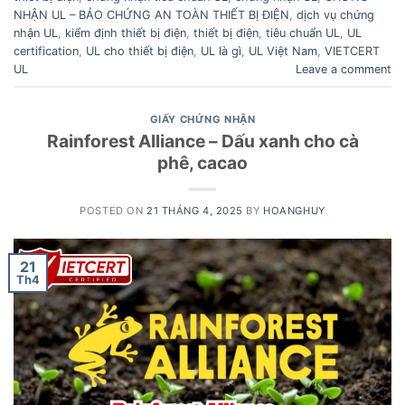
NHẬN UL – BẢO CHỨNG AN TOÀN THIẾT BỊ ĐIỆN
,
dịch vụ chứng
nhận UL
,
kiểm định thiết bị điện
,
thiết bị điện
,
tiêu chuẩn UL
,
UL
certification
,
UL cho thiết bị điện
,
UL là gì
,
UL Việt Nam
,
VIETCERT
UL
Leave a comment
GIẤY CHỨNG NHẬN
Rainforest Alliance – Dấu xanh cho cà
phê, cacao
POSTED ON
21 THÁNG 4, 2025
BY
HOANGHUY
21
Th4