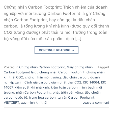
Chứng nhận Carbon Footprint: Trách nhiệm của doanh
nghiệp với môi trường Carbon Footprint là gì? Chứng
nhận Carbon Footprint, hay còn gọi là dấu chân
carbon, là tổng lượng khí nhà kính (được quy đổi thành
CO2 tương đương) phát thải ra môi trường trong toàn
bộ vòng đời của một sản phẩm, dịch […]
CONTINUE READING
→
Posted in
Chứng nhận Carbon Footprint
,
Giấy chứng nhận
|
Tagged
Carbon Footprint là gì
,
chứng nhận Carbon Footprint
,
chứng nhận
khí thải CO2
,
chứng nhận môi trường
,
dấu chân carbon
,
doanh
nghiệp xanh
,
đánh giá carbon
,
giảm phát thải CO2
,
ISO 14064
,
ISO
14067
,
kiểm soát khí nhà kính
,
kiểm toán carbon
,
minh bạch môi
trường
,
nhãn Carbon Footprint
,
phát triển bền vững
,
tiêu chuẩn
carbon quốc tế
,
trung hòa carbon
,
tư vấn Carbon Footprint
,
VIETCERT
,
xác minh khí thải
Leave a comment