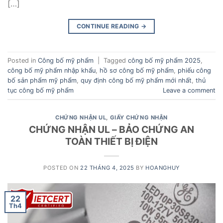
[…]
CONTINUE READING
→
Posted in
Công bố mỹ phẩm
|
Tagged
công bố mỹ phẩm 2025
,
công bố mỹ phẩm nhập khẩu
,
hồ sơ công bố mỹ phẩm
,
phiếu công
bố sản phẩm mỹ phẩm
,
quy định công bố mỹ phẩm mới nhất
,
thủ
tục công bố mỹ phẩm
Leave a comment
CHỨNG NHẬN UL
,
GIẤY CHỨNG NHẬN
CHỨNG NHẬN UL – BẢO CHỨNG AN
TOÀN THIẾT BỊ ĐIỆN
POSTED ON
22 THÁNG 4, 2025
BY
HOANGHUY
22
Th4