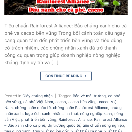
Tiêu chuẩn Rainforest Alliance: Bảo chứng xanh cho cà
phê và cacao bền vững Trong bối cảnh toàn cầu ngày
càng quan tâm đến phát triển bền vững và tiêu dùng
có trách nhiệm, các chứng nhận xanh đã trở thành
công cụ quan trọng giúp doanh nghiệp nông nghiệp
khẳng định uy tín và […]
CONTINUE READING
→
Posted in
Giấy chứng nhận
|
Tagged
Bảo vệ môi trường
,
cà phê
bền vững
,
cà phê Việt Nam
,
cacao
,
cacao bền vững
,
cacao Việt
Nam
,
chứng nhận quốc tế
,
chứng nhận Rainforest Alliance
,
chứng
nhận xanh
,
logo ếch xanh
,
nhãn sinh thái
,
nông nghiệp xanh
,
nông
sản Việt
,
phát triển bền vững
,
Rainforest Alliance
,
Rainforest Alliance
– Dấu xanh cho cà phê
,
thị trường quốc tế
,
tiêu chuẩn nông nghiệp
,
tiêu dùng xanh
,
truy xuất nguồn gốc
,
xuất khẩu cà phê
,
xuất khẩu