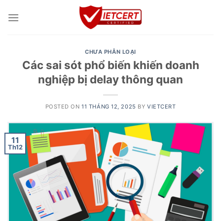
Skip
to
content
CHƯA PHÂN LOẠI
Các sai sót phổ biến khiến doanh
nghiệp bị delay thông quan
POSTED ON
11 THÁNG 12, 2025
BY
VIETCERT
11
Th12