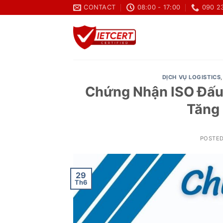
Skip
CONTACT
08:00 - 17:00
090 2
to
content
DỊCH VỤ LOGISTICS
Chứng Nhận ISO Đấu 
Tăng 
POSTE
29
Th6