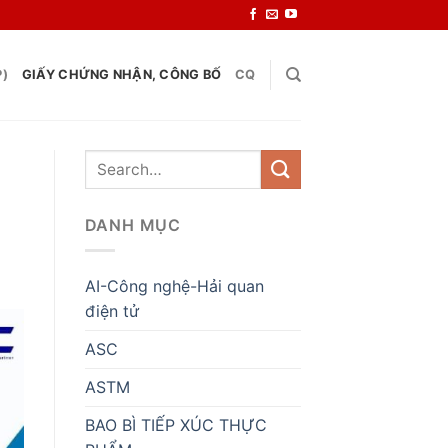
P)
GIẤY CHỨNG NHẬN, CÔNG BỐ
CQ
DANH MỤC
AI-Công nghệ-Hải quan
điện tử
ASC
ASTM
BAO BÌ TIẾP XÚC THỰC