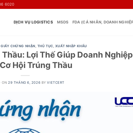
36 6020
DỊCH VỤ LOGISTICS
MSDS
FDA (CÁ NHÂN, DOANH NGHIỆ
,
GIẤY CHỨNG NHẬN
,
THỦ TỤC
,
XUẤT NHẬP KHẨU
Thầu: Lợi Thế Giúp Doanh Nghiệp
Cơ Hội Trúng Thầu
D ON
29 THÁNG 6, 2026
BY
VIETCERT