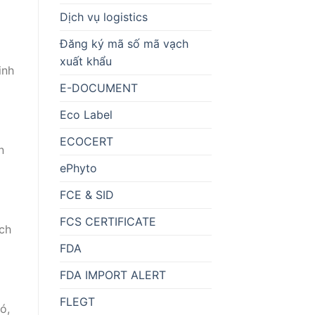
Dịch vụ logistics
Đăng ký mã số mã vạch
xuất khẩu
inh
E-DOCUMENT
Eco Label
ECOCERT
n
ePhyto
FCE & SID
FCS CERTIFICATE
ịch
FDA
FDA IMPORT ALERT
FLEGT
ó,