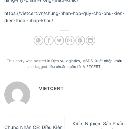
hang-my-pham-trong-nhap-khau/
https://vietcert.vn/chung-nhan-hop-quy-cho-phu-kien-
dien-thoai-nhap-khau/
This entry was posted in
Dịch vụ logistics
,
MSDS
,
Xuất nhập khẩu
and tagged
tiêu chuẩn quốc tế
,
VIETCERT
.
VIETCERT
Kiểm Nghiệm Sản Phẩm
Chứng Nhận CE: Điều Kiện