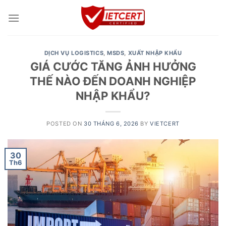
Skip
to
content
DỊCH VỤ LOGISTICS
,
MSDS
,
XUẤT NHẬP KHẨU
GIÁ CƯỚC TĂNG ẢNH HƯỞNG
THẾ NÀO ĐẾN DOANH NGHIỆP
NHẬP KHẨU?
POSTED ON
30 THÁNG 6, 2026
BY
VIETCERT
30
Th6