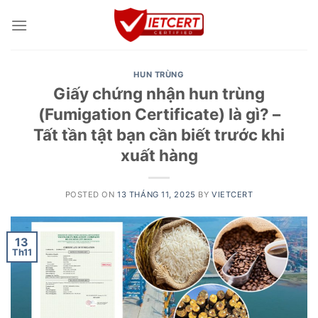
Skip
to
content
HUN TRÙNG
Giấy chứng nhận hun trùng
(Fumigation Certificate) là gì? –
Tất tần tật bạn cần biết trước khi
xuất hàng
POSTED ON
13 THÁNG 11, 2025
BY
VIETCERT
13
Th11