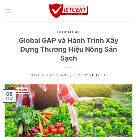
Skip
to
content
GLOBALGAP
Global GAP và Hành Trình Xây
Dựng Thương Hiệu Nông Sản
Sạch
POSTED ON
8 THÁNG 7, 2025
BY
VIETCERT
08
Th7