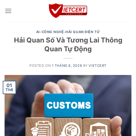
Skip
to
content
AI-CÔNG NGHỆ-HẢI QUAN ĐIỆN TỬ
Hải Quan Số Và Tương Lai Thông
Quan Tự Động
POSTED ON
1 THÁNG 6, 2026
BY
VIETCERT
01
Th6