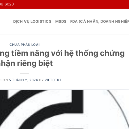
36 6020
DỊCH VỤ LOGISTICS
MSDS
FDA (CÁ NHÂN, DOANH NGHIỆ
CHƯA PHÂN LOẠI
ờng tiềm năng với hệ thống chứng
hận riêng biệt
D ON
5 THÁNG 2, 2026
BY
VIETCERT