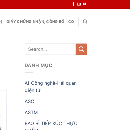
P)
GIẤY CHỨNG NHẬN, CÔNG BỐ
CQ
DANH MỤC
AI-Công nghệ-Hải quan
điện tử
ASC
ASTM
BAO BÌ TIẾP XÚC THỰC