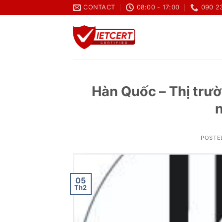
Skip
CONTACT
08:00 - 17:00
090 2
to
content
Hàn Quốc – Thị trư
n
POSTE
05
Th2