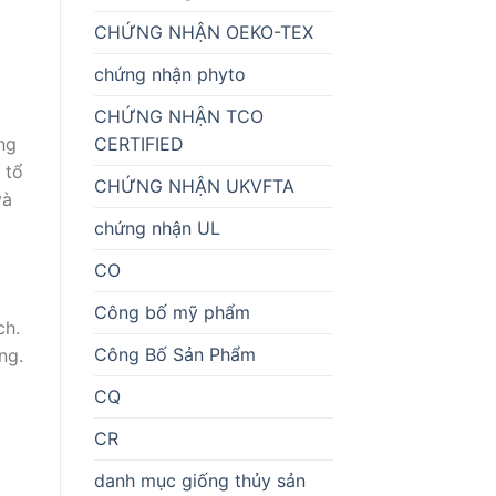
CHỨNG NHẬN OEKO-TEX
chứng nhận phyto
CHỨNG NHẬN TCO
CERTIFIED
ng
 tổ
CHỨNG NHẬN UKVFTA
và
chứng nhận UL
CO
Công bố mỹ phẩm
ch.
Công Bố Sản Phẩm
ng.
CQ
CR
danh mục giống thủy sản