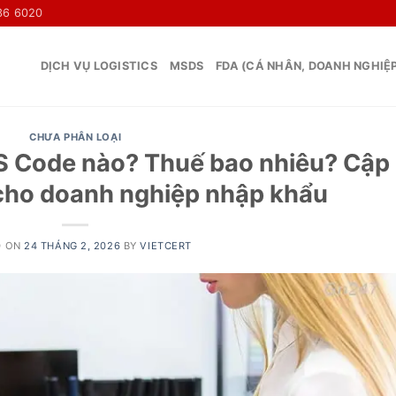
36 6020
DỊCH VỤ LOGISTICS
MSDS
FDA (CÁ NHÂN, DOANH NGHIỆ
CHƯA PHÂN LOẠI
 Code nào? Thuế bao nhiêu? Cập
cho doanh nghiệp nhập khẩu
D ON
24 THÁNG 2, 2026
BY
VIETCERT