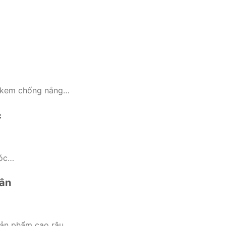
, kem chống nắng…
c
tóc…
hân
 sản phẩm cạo râu…