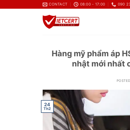
Skip
CONTACT
08:00 - 17:00
090 2
to
content
Hàng mỹ phẩm áp HS
nhật mới nhất 
POSTE
24
Th2