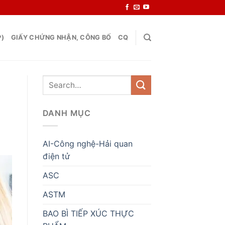
P)
GIẤY CHỨNG NHẬN, CÔNG BỐ
CQ
DANH MỤC
AI-Công nghệ-Hải quan
điện tử
ASC
ASTM
BAO BÌ TIẾP XÚC THỰC