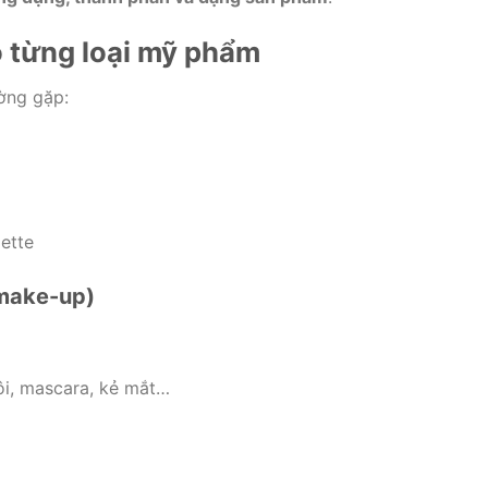
o từng loại mỹ phẩm
ờng gặp:
ette
(make-up)
i, mascara, kẻ mắt…