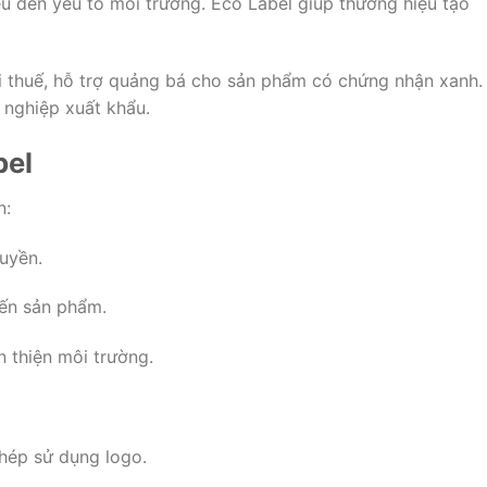
u đến yếu tố môi trường. Eco Label giúp thương hiệu tạo
i thuế, hỗ trợ quảng bá cho sản phẩm có chứng nhận xanh.
 nghiệp xuất khẩu.
bel
n:
uyền.
ến sản phẩm.
 thiện môi trường.
hép sử dụng logo.