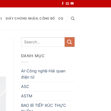
P)
GIẤY CHỨNG NHẬN, CÔNG BỐ
CQ
DANH MỤC
AI-Công nghệ-Hải quan
điện tử
ASC
ASTM
BAO BÌ TIẾP XÚC THỰC