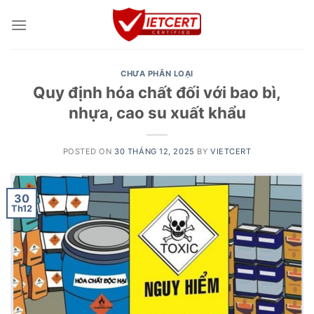
Skip
to
content
CHƯA PHÂN LOẠI
Quy định hóa chất đối với bao bì,
nhựa, cao su xuất khẩu
POSTED ON
30 THÁNG 12, 2025
BY
VIETCERT
30
Th12