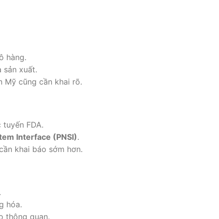
lô hàng.
 sản xuất.
n Mỹ cũng cần khai rõ.
c tuyến FDA.
tem Interface (PNSI)
.
cần khai báo sớm hơn.
.
g hóa.
o thông quan.