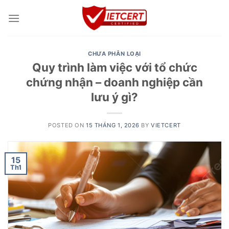
Skip
to
content
CHƯA PHÂN LOẠI
Quy trình làm việc với tổ chức
chứng nhận – doanh nghiệp cần
lưu ý gì?
POSTED ON
15 THÁNG 1, 2026
BY
VIETCERT
15
Th1