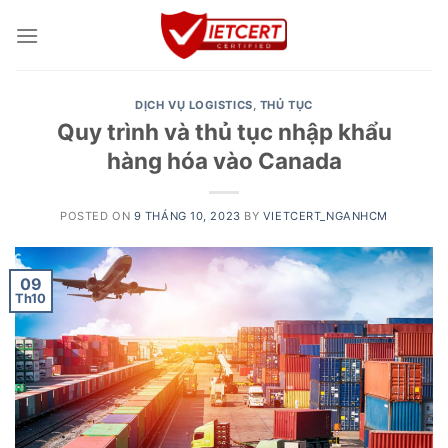
Skip
to
content
DỊCH VỤ LOGISTICS
,
THỦ TỤC
Quy trình và thủ tục nhập khẩu
hàng hóa vào Canada
POSTED ON
9 THÁNG 10, 2023
BY
VIETCERT_NGANHCM
09
Th10