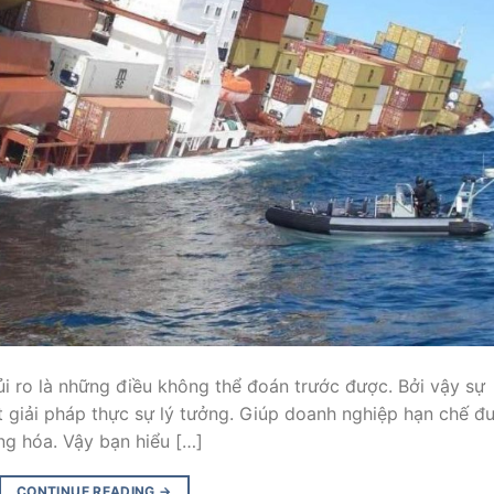
ủi ro là những điều không thể đoán trước được. Bởi vậy sự
t giải pháp thực sự lý tưởng. Giúp doanh nghiệp hạn chế đ
àng hóa. Vậy bạn hiểu […]
CONTINUE READING
→