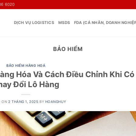
36 6020
DỊCH VỤ LOGISTICS
MSDS
FDA (CÁ NHÂN, DOANH NGHIỆ
BẢO HIỂM
BẢO HIỂM HÀNG HOÁ
àng Hóa Và Cách Điều Chỉnh Khi Có
hay Đổi Lô Hàng
D ON
2 THÁNG 1, 2025
BY
HOANGHUY