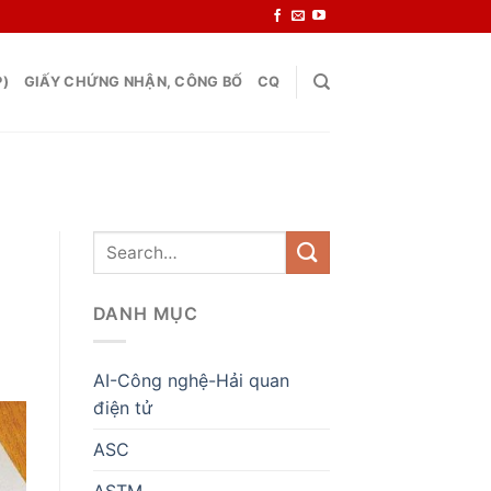
P)
GIẤY CHỨNG NHẬN, CÔNG BỐ
CQ
DANH MỤC
AI-Công nghệ-Hải quan
điện tử
ASC
ASTM