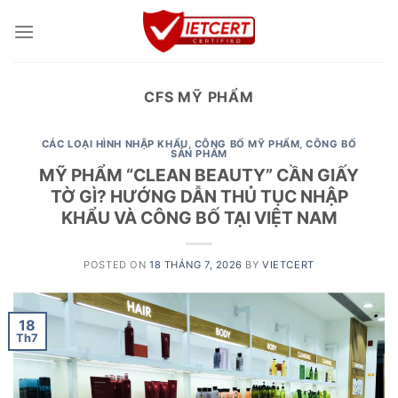
Skip
to
content
CFS MỸ PHẨM
CÁC LOẠI HÌNH NHẬP KHẨU
,
CÔNG BỐ MỸ PHẨM
,
CÔNG BỐ
SẢN PHẨM
MỸ PHẨM “CLEAN BEAUTY” CẦN GIẤY
TỜ GÌ? HƯỚNG DẪN THỦ TỤC NHẬP
KHẨU VÀ CÔNG BỐ TẠI VIỆT NAM
POSTED ON
18 THÁNG 7, 2026
BY
VIETCERT
18
Th7