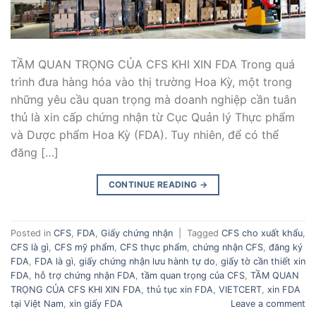
TẦM QUAN TRỌNG CỦA CFS KHI XIN FDA Trong quá
trình đưa hàng hóa vào thị trường Hoa Kỳ, một trong
những yêu cầu quan trọng mà doanh nghiệp cần tuân
thủ là xin cấp chứng nhận từ Cục Quản lý Thực phẩm
và Dược phẩm Hoa Kỳ (FDA). Tuy nhiên, để có thể
đăng […]
CONTINUE READING
→
Posted in
CFS
,
FDA
,
Giấy chứng nhận
|
Tagged
CFS cho xuất khẩu
,
CFS là gì
,
CFS mỹ phẩm
,
CFS thực phẩm
,
chứng nhận CFS
,
đăng ký
FDA
,
FDA là gì
,
giấy chứng nhận lưu hành tự do
,
giấy tờ cần thiết xin
FDA
,
hỗ trợ chứng nhận FDA
,
tầm quan trọng của CFS
,
TẦM QUAN
TRỌNG CỦA CFS KHI XIN FDA
,
thủ tục xin FDA
,
VIETCERT
,
xin FDA
tại Việt Nam
,
xin giấy FDA
Leave a comment