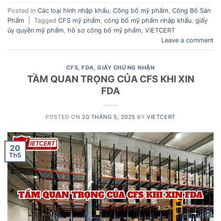
Posted in
Các loại hình nhập khẩu
,
Công bố mỹ phẩm
,
Công Bố Sản
Phẩm
|
Tagged
CFS mỹ phẩm
,
công bố mỹ phẩm nhập khẩu
,
giấy
ủy quyền mỹ phẩm
,
hồ sơ công bố mỹ phẩm
,
VIETCERT
Leave a comment
CFS
,
FDA
,
GIẤY CHỨNG NHẬN
TẦM QUAN TRỌNG CỦA CFS KHI XIN
FDA
POSTED ON
20 THÁNG 5, 2025
BY
VIETCERT
20
Th5