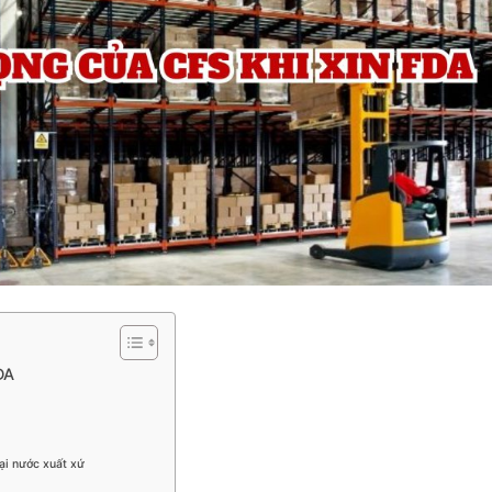
DA
ại nước xuất xứ