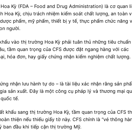
oa Kỳ (FDA – Food and Drug Administration) là cơ quan l
h Hoa Kỳ, chịu trách nhiệm kiểm soát chất lượng, an toàn 
dược phẩm, mỹ phẩm, thiết bị y tế, thực phẩm chức năng 
on người.
hẩu vào thị trường Hoa Kỳ phải tuân thủ những tiêu chuẩn
 cầu, tầm quan trọng của CFS được đặt ngang hàng với các
ại, hóa đơn, hay giấy chứng nhận kiểm nghiệm chất lượng.
hứng nhận lưu hành tự do – là tài liệu xác nhận rằng sản ph
gia sản xuất. Đây là một công cụ pháp lý và thương mại q
 quốc tế.
ất khẩu sang thị trường Hoa Kỳ, tầm quan trọng của CFS t
oàn thiện nếu thiếu giấy tờ này. CFS chính là “vé thông hà
 ban đầu khi tiếp cận thị trường Mỹ.