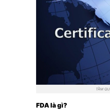
TẦM QU
FDA là gì?