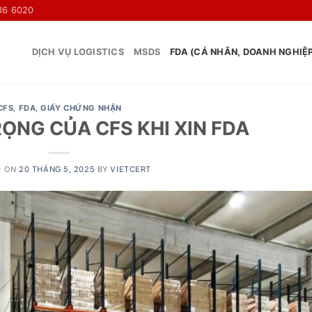
36 6020
DỊCH VỤ LOGISTICS
MSDS
FDA (CÁ NHÂN, DOANH NGHIỆ
CFS
,
FDA
,
GIẤY CHỨNG NHẬN
ỌNG CỦA CFS KHI XIN FDA
D ON
20 THÁNG 5, 2025
BY
VIETCERT