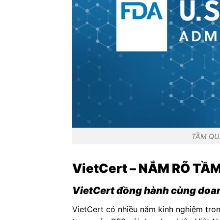
TẦM QU
VietCert – NẮM RÕ TẦ
VietCert đồng hành cùng doa
VietCert có nhiều năm kinh nghiệm tro