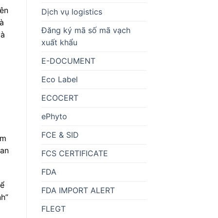
iên
Dịch vụ logistics
và
Đăng ký mã số mã vạch
và
xuất khẩu
E-DOCUMENT
Eco Label
ECOCERT
ePhyto
FCE & SID
ẩm
uan
FCS CERTIFICATE
FDA
hể
FDA IMPORT ALERT
nh”
FLEGT