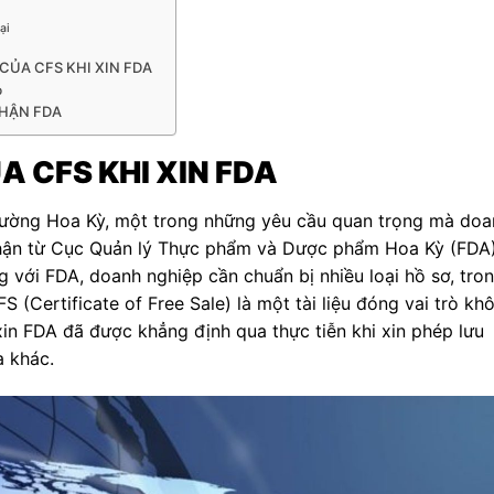
ại
CỦA CFS KHI XIN FDA
p
NHẬN FDA
 CFS KHI XIN FDA
trường Hoa Kỳ, một trong những yêu cầu quan trọng mà doa
nhận từ Cục Quản lý Thực phẩm và Dược phẩm Hoa Kỳ (FDA)
g với FDA, doanh nghiệp cần chuẩn bị nhiều loại hồ sơ, tro
 (Certificate of Free Sale) là một tài liệu đóng vai trò kh
xin FDA đã được khẳng định qua thực tiễn khi xin phép lưu
a khác.