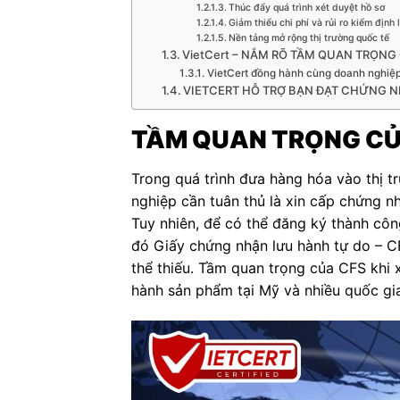
Thúc đẩy quá trình xét duyệt hồ sơ
Giảm thiểu chi phí và rủi ro kiểm định l
Nền tảng mở rộng thị trường quốc tế
VietCert – NẮM RÕ TẦM QUAN TRỌNG 
VietCert đồng hành cùng doanh nghiệ
VIETCERT HỖ TRỢ BẠN ĐẠT CHỨNG 
TẦM QUAN TRỌNG CỦA
Trong quá trình đưa hàng hóa vào thị 
nghiệp cần tuân thủ là xin cấp chứng 
Tuy nhiên, để có thể đăng ký thành côn
đó Giấy chứng nhận lưu hành tự do – CFS
thể thiếu. Tầm quan trọng của CFS khi 
hành sản phẩm tại Mỹ và nhiều quốc gi