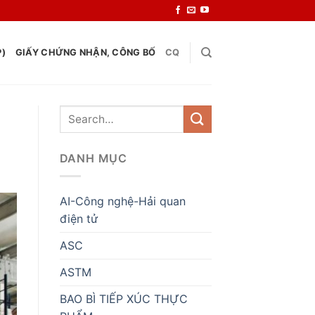
P)
GIẤY CHỨNG NHẬN, CÔNG BỐ
CQ
DANH MỤC
AI-Công nghệ-Hải quan
điện tử
ASC
ASTM
BAO BÌ TIẾP XÚC THỰC