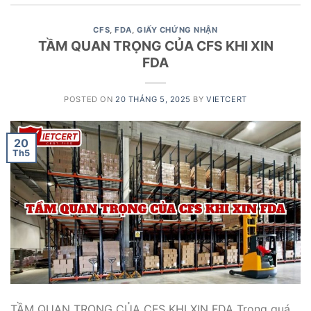
CFS
,
FDA
,
GIẤY CHỨNG NHẬN
TẦM QUAN TRỌNG CỦA CFS KHI XIN
FDA
POSTED ON
20 THÁNG 5, 2025
BY
VIETCERT
20
Th5
TẦM QUAN TRỌNG CỦA CFS KHI XIN FDA Trong quá