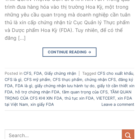
trình đưa hàng hóa vào thị trường Hoa Kỳ, một trong
những yêu cầu quan trọng mà doanh nghiệp cần tuân
thủ là xin cấp chứng nhận từ Cục Quản lý Thực phẩm
và Dược phẩm Hoa Kỳ (FDA). Tuy nhiên, để có thể
đăng […]
CONTINUE READING
→
Posted in
CFS
,
FDA
,
Giấy chứng nhận
|
Tagged
CFS cho xuất khẩu
,
CFS là gì
,
CFS mỹ phẩm
,
CFS thực phẩm
,
chứng nhận CFS
,
đăng ký
FDA
,
FDA là gì
,
giấy chứng nhận lưu hành tự do
,
giấy tờ cần thiết xin
FDA
,
hỗ trợ chứng nhận FDA
,
tầm quan trọng của CFS
,
TẦM QUAN
TRỌNG CỦA CFS KHI XIN FDA
,
thủ tục xin FDA
,
VIETCERT
,
xin FDA
tại Việt Nam
,
xin giấy FDA
Leave a comment