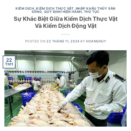
KIỂM DỊCH
,
KIỂM DỊCH THỰC VẬT
,
NHẬP KHẨU THỦY SẢN
SỐNG
,
QUY ĐỊNH HIỆN HÀNH
,
THỦ TỤC
Sự Khác Biệt Giữa Kiểm Dịch Thực Vật
Và Kiểm Dịch Động Vật
POSTED ON
22 THÁNG 11, 2024
BY
HOANGHUY
22
Th11