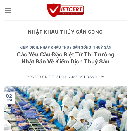
Skip
to
content
NHẬP KHẨU THỦY SẢN SỐNG
KIỂM DỊCH
,
NHẬP KHẨU THỦY SẢN SỐNG
,
THUỶ SẢN
Các Yêu Cầu Đặc Biệt Từ Thị Trường
Nhật Bản Về Kiểm Dịch Thuỷ Sản
POSTED ON
2 THÁNG 1, 2025
BY
HOANGHUY
02
Th1