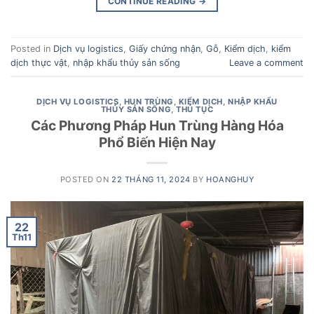
CONTINUE READING
→
Posted in
Dịch vụ logistics
,
Giấy chứng nhận
,
Gỗ
,
Kiểm dịch
,
kiểm
dịch thực vật
,
nhập khẩu thủy sản sống
Leave a comment
DỊCH VỤ LOGISTICS
,
HUN TRÙNG
,
KIỂM DỊCH
,
NHẬP KHẨU
THỦY SẢN SỐNG
,
THỦ TỤC
Các Phương Pháp Hun Trùng Hàng Hóa
Phổ Biến Hiện Nay
POSTED ON
22 THÁNG 11, 2024
BY
HOANGHUY
22
Th11