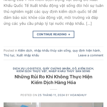
Khẩu Quốc Tế Xuất khẩu động vật sống đòi hỏi sự tuân
thủ nghiêm ngặt các quy định kiểm dịch quốc tế để
đảm bảo sức khỏe của động vật, môi trường và đáp
ứng các yêu cầu pháp lý tại nước nhập khẩu. […]
CONTINUE READING
→
Posted in
Kiểm dịch
,
nhập khẩu thủy sản sống
,
quy định hiện hành
,
Thủ tục
,
Xuất nhập khẩu
Leave a comment
DỊCH VỤ LOGISTICS
,
GIẤY CHỨNG NHẬN
,
GỖ
,
KIỂM DỊCH
,
KIỂM DỊCH THỰC VẬT
,
NHẬP KHẨU THỦY SẢN SỐNG
Những Rủi Ro Khi Không Thực Hiện
Kiểm Dịch Hàng Hóa
POSTED ON
25 THÁNG 11, 2024
BY
HOANGHUY