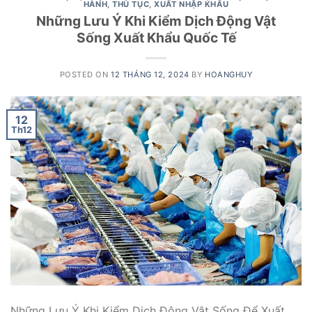
HÀNH
,
THỦ TỤC
,
XUẤT NHẬP KHẨU
Những Lưu Ý Khi Kiểm Dịch Động Vật
Sống Xuất Khẩu Quốc Tế
POSTED ON
12 THÁNG 12, 2024
BY
HOANGHUY
12
Th12
Những Lưu Ý Khi Kiểm Dịch Động Vật Sống Để Xuất