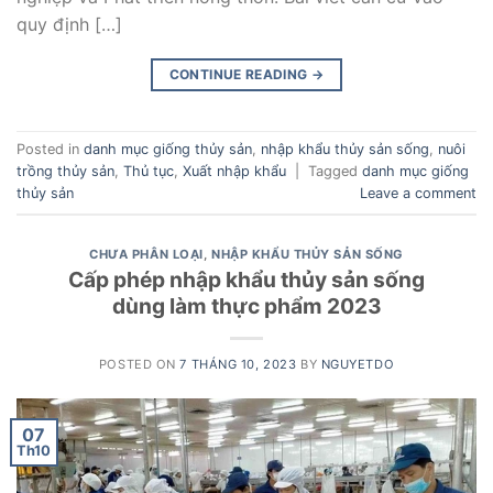
quy định […]
CONTINUE READING
→
Posted in
danh mục giống thủy sản
,
nhập khẩu thủy sản sống
,
nuôi
trồng thủy sản
,
Thủ tục
,
Xuất nhập khẩu
|
Tagged
danh mục giống
thủy sản
Leave a comment
CHƯA PHÂN LOẠI
,
NHẬP KHẨU THỦY SẢN SỐNG
Cấp phép nhập khẩu thủy sản sống
dùng làm thực phẩm 2023
POSTED ON
7 THÁNG 10, 2023
BY
NGUYETDO
07
Th10