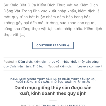
Sự Khác Biệt Giữa Kiểm Dịch Thực Vật Và Kiểm Dịch
Động Vật Trong lĩnh vực xuất nhập khẩu, kiểm dịch là
một quy trình bắt buộc nhằm đảm bảo hàng hóa
không gây hại đến môi trường, sức khỏe con người,
cũng như động thực vật tại nước nhập khẩu. Kiểm dịch
thực vật […]
CONTINUE READING
→
Posted in
Kiểm dịch
,
kiểm dịch thực vật
,
nhập khẩu thủy sản sống
,
quy định hiện hành
,
Thủ tục
|
Tagged
kiểm dịch
Leave a comment
DANH MỤC GIỐNG THỦY SẢN
,
NHẬP KHẨU THỦY SẢN SỐNG
,
NUÔI TRỒNG THỦY SẢN
,
THỦ TỤC
,
XUẤT NHẬP KHẨU
Danh mục giống thủy sản được sản
xuất, kinh doanh theo quy định
POSTED ON
9 THÁNG 10, 2023
BY
NGUYETDO