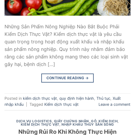
Những Sản Phẩm Nông Nghiệp Nào Bắt Buộc Phải
Kiểm Dịch Thực Vật? Kiểm dịch thực vật là yêu cầu
quan trọng trong hoạt động xuất khẩu và nhập khẩu
sản phẩm nông nghiệp. Quy trình này nhằm đảm bảo
rằng các sản phẩm không mang theo các loại sinh vật
gây hại, bệnh dịch […]
CONTINUE READING
→
Posted in
kiểm dịch thực vật
,
quy định hiện hành
,
Thủ tục
,
Xuất
nhập khẩu
|
Tagged
Kiểm dịch thực vật
Leave a comment
DỊCH VỤ LOGISTICS
,
GIẤY CHỨNG NHẬN
,
GỖ
,
KIỂM DỊCH
,
KIỂM DỊCH THỰC VẬT
,
NHẬP KHẨU THỦY SẢN SỐNG
Những Rủi Ro Khi Không Thực Hiện