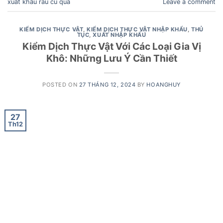
xuất khẩu rau củ quả
Leave a comment
KIỂM DỊCH THỰC VẬT
,
KIỂM DỊCH THỰC VẬT NHẬP KHẨU
,
THỦ
TỤC
,
XUẤT NHẬP KHẨU
Kiểm Dịch Thực Vật Với Các Loại Gia Vị
Khô: Những Lưu Ý Cần Thiết
POSTED ON
27 THÁNG 12, 2024
BY
HOANGHUY
27
Th12