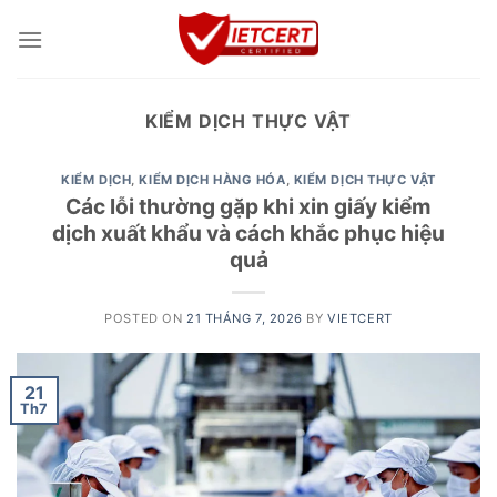
Skip
to
content
KIỂM DỊCH THỰC VẬT
KIỂM DỊCH
,
KIỂM DỊCH HÀNG HÓA
,
KIỂM DỊCH THỰC VẬT
Các lỗi thường gặp khi xin giấy kiểm
dịch xuất khẩu và cách khắc phục hiệu
quả
POSTED ON
21 THÁNG 7, 2026
BY
VIETCERT
21
Th7