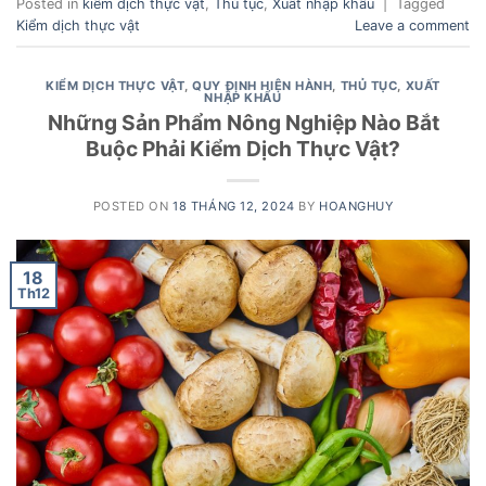
Posted in
kiểm dịch thực vật
,
Thủ tục
,
Xuất nhập khẩu
|
Tagged
Kiểm dịch thực vật
Leave a comment
KIỂM DỊCH THỰC VẬT
,
QUY ĐỊNH HIỆN HÀNH
,
THỦ TỤC
,
XUẤT
NHẬP KHẨU
Những Sản Phẩm Nông Nghiệp Nào Bắt
Buộc Phải Kiểm Dịch Thực Vật?
POSTED ON
18 THÁNG 12, 2024
BY
HOANGHUY
18
Th12