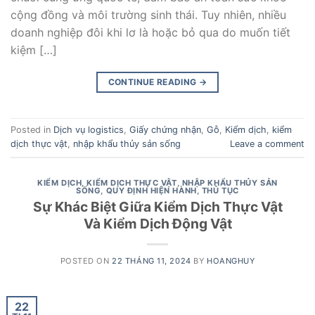
cộng đồng và môi trường sinh thái. Tuy nhiên, nhiều
doanh nghiệp đôi khi lơ là hoặc bỏ qua do muốn tiết
kiệm […]
CONTINUE READING
→
Posted in
Dịch vụ logistics
,
Giấy chứng nhận
,
Gỗ
,
Kiểm dịch
,
kiểm
dịch thực vật
,
nhập khẩu thủy sản sống
Leave a comment
KIỂM DỊCH
,
KIỂM DỊCH THỰC VẬT
,
NHẬP KHẨU THỦY SẢN
SỐNG
,
QUY ĐỊNH HIỆN HÀNH
,
THỦ TỤC
Sự Khác Biệt Giữa Kiểm Dịch Thực Vật
Và Kiểm Dịch Động Vật
POSTED ON
22 THÁNG 11, 2024
BY
HOANGHUY
22