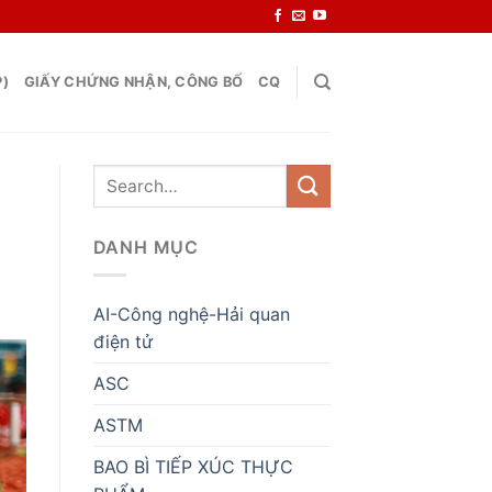
P)
GIẤY CHỨNG NHẬN, CÔNG BỐ
CQ
DANH MỤC
AI-Công nghệ-Hải quan
điện tử
ASC
ASTM
BAO BÌ TIẾP XÚC THỰC