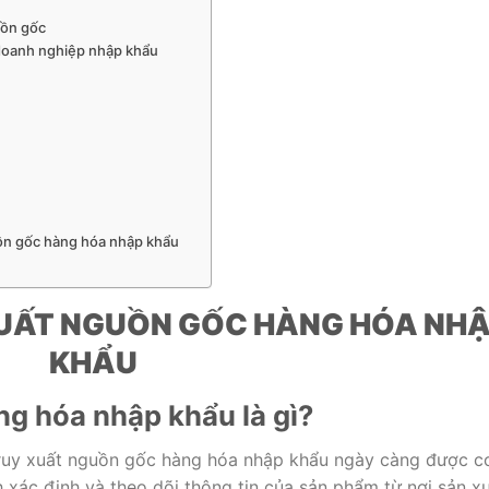
uồn gốc
i doanh nghiệp nhập khẩu
uồn gốc hàng hóa nhập khẩu
XUẤT NGUỒN GỐC HÀNG HÓA NH
KHẨU
g hóa nhập khẩu là gì?
truy xuất nguồn gốc hàng hóa nhập khẩu ngày càng được c
h xác định và theo dõi thông tin của sản phẩm từ nơi sản x