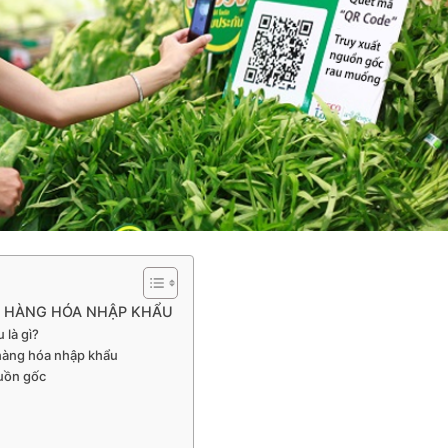
C HÀNG HÓA NHẬP KHẨU
 là gì?
 hàng hóa nhập khẩu
guồn gốc