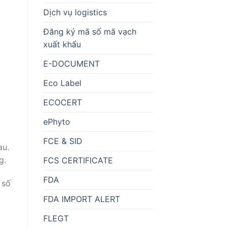
Dịch vụ logistics
Đăng ký mã số mã vạch
xuất khẩu
E-DOCUMENT
Eco Label
ECOCERT
ePhyto
FCE & SID
au.
g.
FCS CERTIFICATE
FDA
 số
FDA IMPORT ALERT
FLEGT