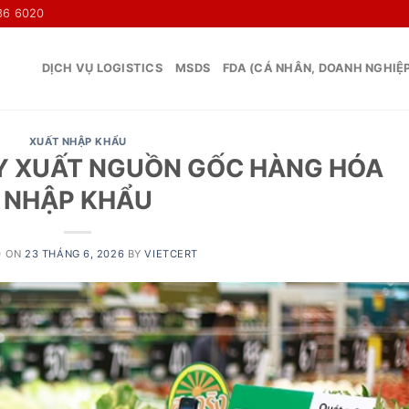
36 6020
DỊCH VỤ LOGISTICS
MSDS
FDA (CÁ NHÂN, DOANH NGHIỆ
XUẤT NHẬP KHẨU
UY XUẤT NGUỒN GỐC HÀNG HÓA
NHẬP KHẨU
D ON
23 THÁNG 6, 2026
BY
VIETCERT