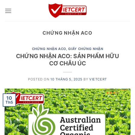
Skip
to
content
CHỨNG NHẬN ACO
CHỨNG NHẬN ACO
,
GIẤY CHỨNG NHẬN
CHỨNG NHẬN ACO: SẢN PHẨM HỮU
CƠ CHÂU ÚC
POSTED ON
10 THÁNG 5, 2025
BY
VIETCERT
10
Th5