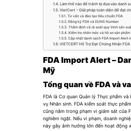
Làm thế nào để tránh bị đưa vào danh s
VietCert – Giải pháp toàn diện để đạt c
Tư vấn và đào tạo tiêu chuẩn FDA
Đăng ký FDA và DUNS Number
Thẩm định và rà soát quy trình sản xuấ
Kiểm tra nhãn mác và hồ sơ sản phẩm
Cập nhật danh sách FDA Import Alert m
VIETCERT Hỗ Trợ Đạt Chứng Nhận FDA 
FDA Import Alert – Da
Mỹ
Tổng quan về FDA và va
FDA là Cơ quan Quản lý Thực phẩm và 
vụ Nhân sinh. FDA kiểm soát thực phẩm
cũng nằm trong phạm vi giám sát của 
nghiêm ngặt. Nếu vi phạm, doanh nghiệ
này gây ảnh hưởng lớn đến hoạt động xu