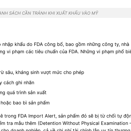
DANH SÁCH CẦN TRÁNH KHI XUẤT KHẨU VÀO MỸ
áo nhập khẩu do FDA công bố, bao gồm những công ty, nhà
ng vi phạm các tiêu chuẩn của FDA. Những vi phạm phổ bi
trừ sâu, kháng sinh vượt mức cho phép
y cách ghi nhãn
ng quá trình sản xuất
 hoặc bao bì sản phẩm
kê trong FDA Import Alert, sản phẩm đó sẽ bị từ chối tự độ
m tra mẫu thêm (Detention Without Physical Examination 
 cho doanh nghiệp, cả về chi phí tài chính lẫn uy tín thương