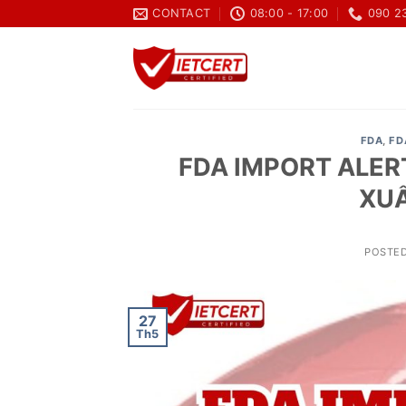
Skip
CONTACT
08:00 - 17:00
090 2
to
content
FDA
,
FD
FDA IMPORT ALER
XUẤ
POSTE
27
Th5