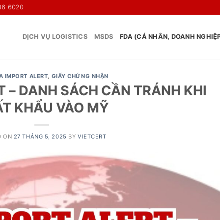
36 6020
DỊCH VỤ LOGISTICS
MSDS
FDA (CÁ NHÂN, DOANH NGHIỆ
A IMPORT ALERT
,
GIẤY CHỨNG NHẬN
T – DANH SÁCH CẦN TRÁNH KHI
T KHẨU VÀO MỸ
D ON
27 THÁNG 5, 2025
BY
VIETCERT