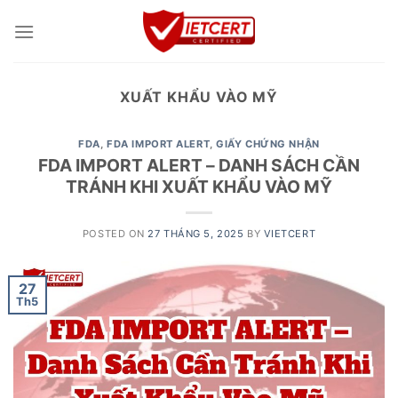
Skip
to
content
XUẤT KHẨU VÀO MỸ
FDA
,
FDA IMPORT ALERT
,
GIẤY CHỨNG NHẬN
FDA IMPORT ALERT – DANH SÁCH CẦN
TRÁNH KHI XUẤT KHẨU VÀO MỸ
POSTED ON
27 THÁNG 5, 2025
BY
VIETCERT
27
Th5