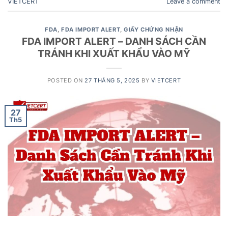
VIETCERT
Leave a comment
FDA
,
FDA IMPORT ALERT
,
GIẤY CHỨNG NHẬN
FDA IMPORT ALERT – DANH SÁCH CẦN
TRÁNH KHI XUẤT KHẨU VÀO MỸ
POSTED ON
27 THÁNG 5, 2025
BY
VIETCERT
27
Th5