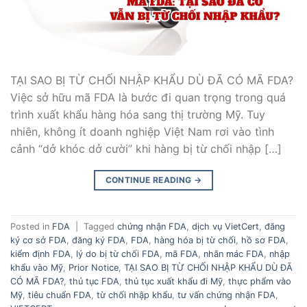
TẠI SAO BỊ TỪ CHỐI NHẬP KHẨU DÙ ĐÃ CÓ MÃ FDA?
Việc sở hữu mã FDA là bước đi quan trọng trong quá
trình xuất khẩu hàng hóa sang thị trường Mỹ. Tuy
nhiên, không ít doanh nghiệp Việt Nam rơi vào tình
cảnh “dở khóc dở cười” khi hàng bị từ chối nhập […]
CONTINUE READING
→
Posted in
FDA
|
Tagged
chứng nhận FDA
,
dịch vụ VietCert
,
đăng
ký cơ sở FDA
,
đăng ký FDA
,
FDA
,
hàng hóa bị từ chối
,
hồ sơ FDA
,
kiểm định FDA
,
lý do bị từ chối FDA
,
mã FDA
,
nhãn mác FDA
,
nhập
khẩu vào Mỹ
,
Prior Notice
,
TẠI SAO BỊ TỪ CHỐI NHẬP KHẨU DÙ ĐÃ
CÓ MÃ FDA?
,
thủ tục FDA
,
thủ tục xuất khẩu đi Mỹ
,
thực phẩm vào
Mỹ
,
tiêu chuẩn FDA
,
từ chối nhập khẩu
,
tư vấn chứng nhận FDA
,