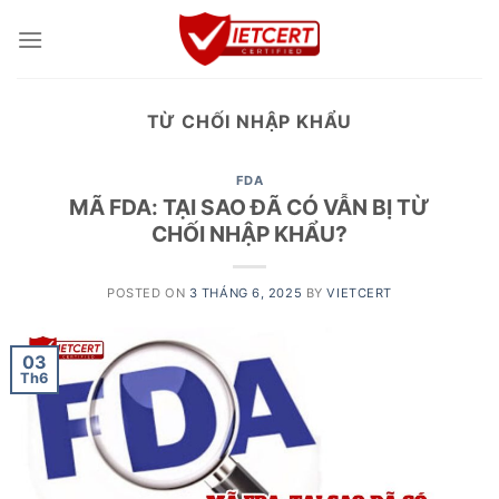
Skip
to
content
TỪ CHỐI NHẬP KHẨU
FDA
MÃ FDA: TẠI SAO ĐÃ CÓ VẪN BỊ TỪ
CHỐI NHẬP KHẨU?
POSTED ON
3 THÁNG 6, 2025
BY
VIETCERT
03
Th6