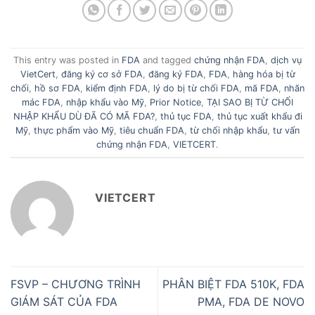
This entry was posted in
FDA
and tagged
chứng nhận FDA
,
dịch vụ
VietCert
,
đăng ký cơ sở FDA
,
đăng ký FDA
,
FDA
,
hàng hóa bị từ
chối
,
hồ sơ FDA
,
kiểm định FDA
,
lý do bị từ chối FDA
,
mã FDA
,
nhãn
mác FDA
,
nhập khẩu vào Mỹ
,
Prior Notice
,
TẠI SAO BỊ TỪ CHỐI
NHẬP KHẨU DÙ ĐÃ CÓ MÃ FDA?
,
thủ tục FDA
,
thủ tục xuất khẩu đi
Mỹ
,
thực phẩm vào Mỹ
,
tiêu chuẩn FDA
,
từ chối nhập khẩu
,
tư vấn
chứng nhận FDA
,
VIETCERT
.
VIETCERT
FSVP – CHƯƠNG TRÌNH
PHÂN BIỆT FDA 510K, FDA
GIÁM SÁT CỦA FDA
PMA, FDA DE NOVO