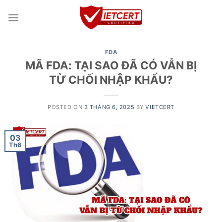
Skip
to
content
FDA
MÃ FDA: TẠI SAO ĐÃ CÓ VẪN BỊ
TỪ CHỐI NHẬP KHẨU?
POSTED ON
3 THÁNG 6, 2025
BY
VIETCERT
03
Th6