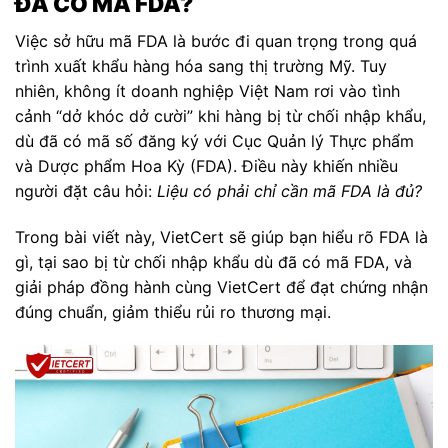
ĐÃ CÓ MÃ FDA?
Việc sở hữu mã FDA là bước đi quan trọng trong quá
trình xuất khẩu hàng hóa sang thị trường Mỹ. Tuy
nhiên, không ít doanh nghiệp Việt Nam rơi vào tình
cảnh “dở khóc dở cười” khi hàng bị từ chối nhập khẩu,
dù đã có mã số đăng ký với Cục Quản lý Thực phẩm
và Dược phẩm Hoa Kỳ (FDA). Điều này khiến nhiều
người đặt câu hỏi:
Liệu có phải chỉ cần mã FDA là đủ?
Trong bài viết này, VietCert sẽ giúp bạn hiểu rõ FDA là
gì, tại sao bị từ chối nhập khẩu dù đã có mã FDA, và
giải pháp đồng hành cùng VietCert để đạt chứng nhận
đúng chuẩn, giảm thiểu rủi ro thương mại.