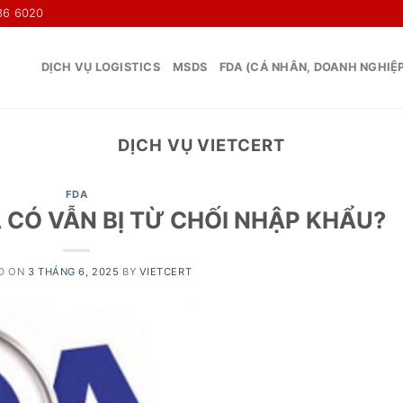
36 6020
DỊCH VỤ LOGISTICS
MSDS
FDA (CÁ NHÂN, DOANH NGHIỆ
DỊCH VỤ VIETCERT
FDA
Ã CÓ VẪN BỊ TỪ CHỐI NHẬP KHẨU?
D ON
3 THÁNG 6, 2025
BY
VIETCERT