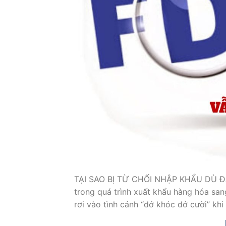
TẠI SAO BỊ TỪ CHỐI NHẬP KHẨU DÙ ĐÃ
trong quá trình xuất khẩu hàng hóa san
rơi vào tình cảnh “dở khóc dở cười” khi