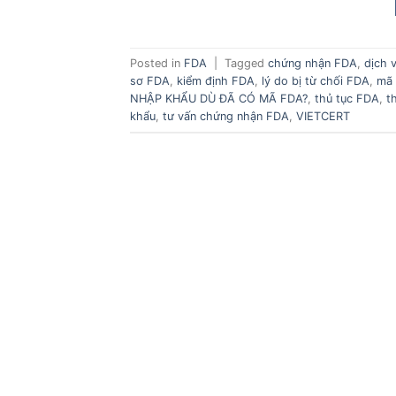
Posted in
FDA
|
Tagged
chứng nhận FDA
,
dịch 
sơ FDA
,
kiểm định FDA
,
lý do bị từ chối FDA
,
mã
NHẬP KHẨU DÙ ĐÃ CÓ MÃ FDA?
,
thủ tục FDA
,
t
khẩu
,
tư vấn chứng nhận FDA
,
VIETCERT