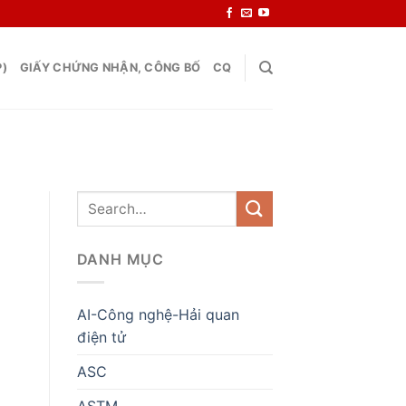
P)
GIẤY CHỨNG NHẬN, CÔNG BỐ
CQ
DANH MỤC
AI-Công nghệ-Hải quan
điện tử
ASC
ASTM