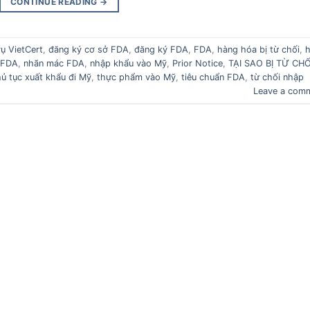
CONTINUE READING
→
vụ VietCert
,
đăng ký cơ sở FDA
,
đăng ký FDA
,
FDA
,
hàng hóa bị từ chối
,
 FDA
,
nhãn mác FDA
,
nhập khẩu vào Mỹ
,
Prior Notice
,
TẠI SAO BỊ TỪ CHỐ
hủ tục xuất khẩu đi Mỹ
,
thực phẩm vào Mỹ
,
tiêu chuẩn FDA
,
từ chối nhập
Leave a com