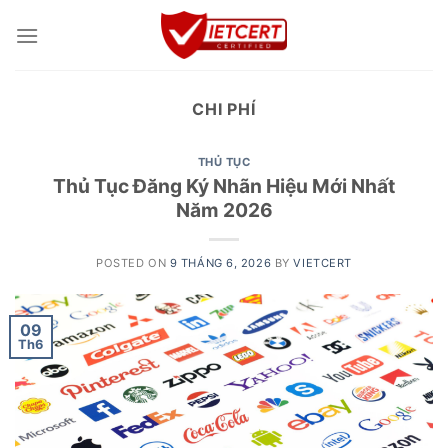
Skip
to
content
CHI PHÍ
THỦ TỤC
Thủ Tục Đăng Ký Nhãn Hiệu Mới Nhất
Năm 2026
POSTED ON
9 THÁNG 6, 2026
BY
VIETCERT
09
Th6