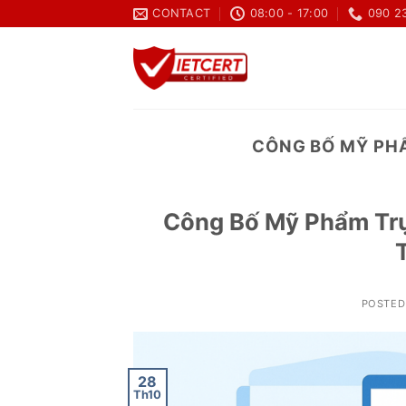
Skip
CONTACT
08:00 - 17:00
090 2
to
content
CÔNG BỐ MỸ PHẨ
Công Bố Mỹ Phẩm Trự
T
POSTED
28
Th10