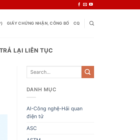
P)
GIẤY CHỨNG NHẬN, CÔNG BỐ
CQ
RẢ LẠI LIÊN TỤC
DANH MỤC
AI-Công nghệ-Hải quan
điện tử
ASC
ASTM