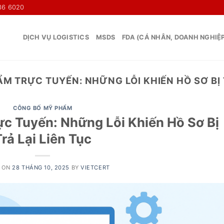
36 6020
DỊCH VỤ LOGISTICS
MSDS
FDA (CÁ NHÂN, DOANH NGHIỆ
M TRỰC TUYẾN: NHỮNG LỖI KHIẾN HỒ SƠ BỊ T
CÔNG BỐ MỸ PHẨM
c Tuyến: Những Lỗi Khiến Hồ Sơ Bị
rả Lại Liên Tục
 ON
28 THÁNG 10, 2025
BY
VIETCERT