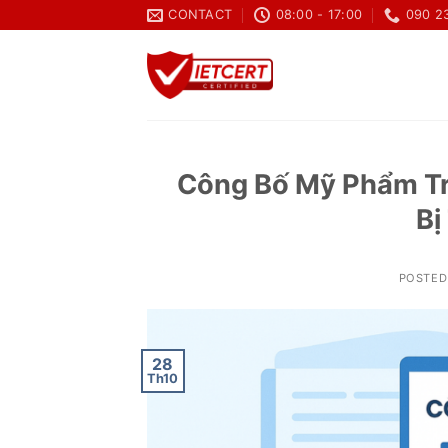
Skip
CONTACT
08:00 - 17:00
090 2
to
content
Công Bố Mỹ Phẩm Tr
Bị
POSTED
28
Th10