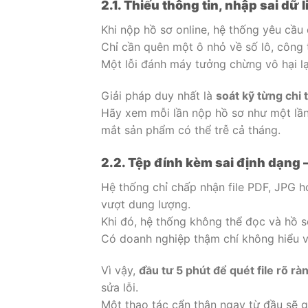
2.1. Thiếu thông tin, nhập sai dữ 
Khi nộp hồ sơ online, hệ thống yêu cầu 
Chỉ cần quên một ô nhỏ về số lô, công t
Một lỗi đánh máy tưởng chừng vô hại lại
Giải pháp duy nhất là
soát kỹ từng chi t
Hãy xem mỗi lần nộp hồ sơ như một lần 
mắt sản phẩm có thể trễ cả tháng.
2.2. Tệp đính kèm sai định dạng – 
Hệ thống chỉ chấp nhận file PDF, JPG 
vượt dung lượng.
Khi đó, hệ thống không thể đọc và hồ sơ 
Có doanh nghiệp thậm chí không hiểu vì
Vì vậy,
đầu tư 5 phút để quét file rõ r
sửa lỗi.
Một thao tác cẩn thận ngay từ đầu sẽ gi