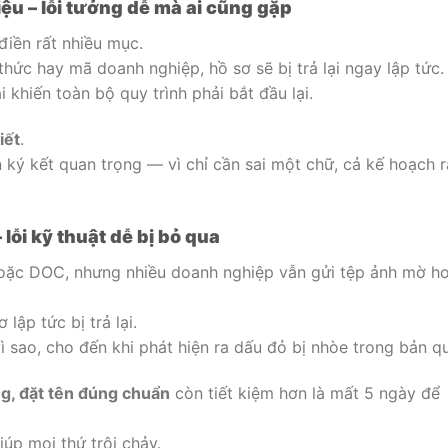
liệu – lỗi tưởng dễ mà ai cũng gặp
điền rất nhiều mục.
hức hay mã doanh nghiệp, hồ sơ sẽ bị trả lại ngay lập tức.
 khiến toàn bộ quy trình phải bắt đầu lại.
iết
.
ký kết quan trọng — vì chỉ cần sai một chữ, cả kế hoạch r
lỗi kỹ thuật dễ bị bỏ qua
hoặc DOC, nhưng nhiều doanh nghiệp vẫn gửi tệp ảnh mờ h
lập tức bị trả lại.
 sao, cho đến khi phát hiện ra dấu đỏ bị nhòe trong bản qu
àng, đặt tên đúng chuẩn
còn tiết kiệm hơn là mất 5 ngày để
úp mọi thứ trôi chảy.