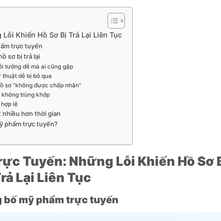
ỗi Khiến Hồ Sơ Bị Trả Lại Liên Tục
hẩm trực tuyến
 sơ bị trả lại
 lỗi tưởng dễ mà ai cũng gặp
ỹ thuật dễ bị bỏ qua
 hồ sơ “không được chấp nhận”
t không trùng khớp
 hợp lệ
t nhiều hơn thời gian
mỹ phẩm trực tuyến?
ực Tuyến: Những Lỗi Khiến Hồ Sơ 
rả Lại Liên Tục
ng bố mỹ phẩm trực tuyến