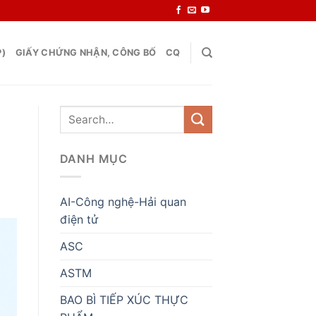
P)
GIẤY CHỨNG NHẬN, CÔNG BỐ
CQ
DANH MỤC
AI-Công nghệ-Hải quan
điện tử
ASC
ASTM
BAO BÌ TIẾP XÚC THỰC