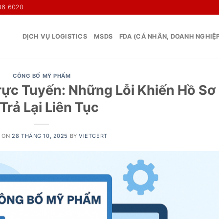
36 6020
DỊCH VỤ LOGISTICS
MSDS
FDA (CÁ NHÂN, DOANH NGHIỆ
CÔNG BỐ MỸ PHẨM
ực Tuyến: Những Lỗi Khiến Hồ Sơ
 Trả Lại Liên Tục
 ON
28 THÁNG 10, 2025
BY
VIETCERT