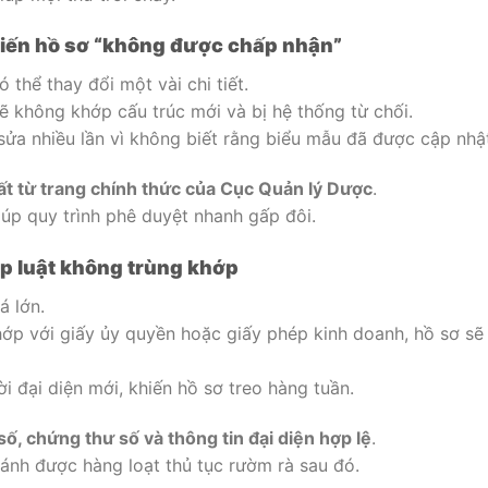
khiến hồ sơ “không được chấp nhận”
hể thay đổi một vài chi tiết.
 không khớp cấu trúc mới và bị hệ thống từ chối.
ửa nhiều lần vì không biết rằng biểu mẫu đã được cập nhậ
ất từ trang chính thức của Cục Quản lý Dược
.
iúp quy trình phê duyệt nhanh gấp đôi.
áp luật không trùng khớp
á lớn.
ớp với giấy ủy quyền hoặc giấy phép kinh doanh, hồ sơ sẽ 
 đại diện mới, khiến hồ sơ treo hàng tuần.
số, chứng thư số và thông tin đại diện hợp lệ
.
ránh được hàng loạt thủ tục rườm rà sau đó.