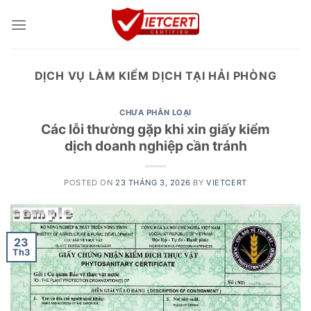
Skip
to
content
DỊCH VỤ LÀM KIỂM DỊCH TẠI HẢI PHÒNG
CHƯA PHÂN LOẠI
Các lỗi thường gặp khi xin giấy kiểm
dịch doanh nghiệp cần tránh
POSTED ON
23 THÁNG 3, 2026
BY
VIETCERT
23
Th3