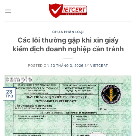
Skip
to
content
CHƯA PHÂN LOẠI
Các lỗi thường gặp khi xin giấy
kiểm dịch doanh nghiệp cần tránh
POSTED ON
23 THÁNG 3, 2026
BY
VIETCERT
23
Th3