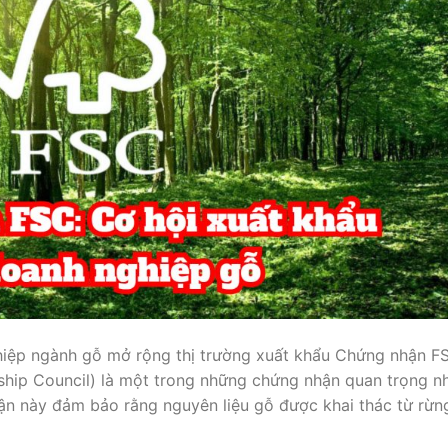
iệp ngành gỗ mở rộng thị trường xuất khẩu Chứng nhận F
ship Council) là một trong những chứng nhận quan trọng n
n này đảm bảo rằng nguyên liệu gỗ được khai thác từ rừn