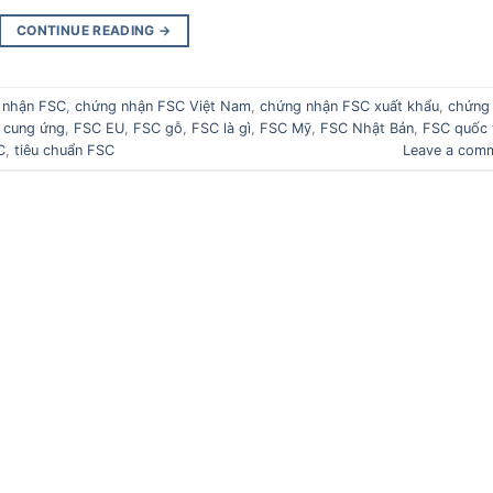
CONTINUE READING
→
 nhận FSC
,
chứng nhận FSC Việt Nam
,
chứng nhận FSC xuất khẩu
,
chứng
 cung ứng
,
FSC EU
,
FSC gỗ
,
FSC là gì
,
FSC Mỹ
,
FSC Nhật Bản
,
FSC quốc 
C
,
tiêu chuẩn FSC
Leave a com