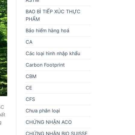
BAO BÌ TIẾP XÚC THỰC
PHẨM
Bảo hiểm hàng hoá
CA
Các loại hình nhập khẩu
Carbon Footprint
CBM
CE
CFS
SC
Chưa phân loại
hất
CHỨNG NHẬN ACO
g
CHỨNG NHẬN BIO SUISSE