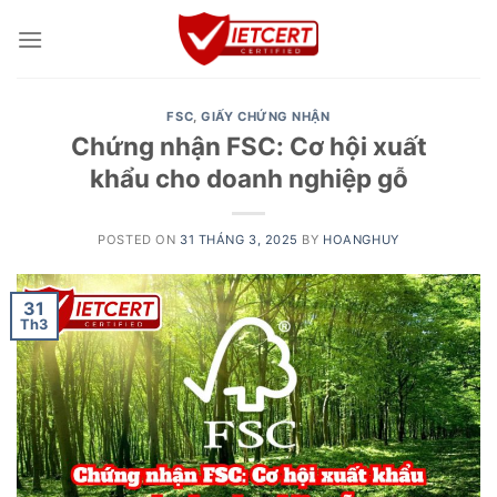
Skip
to
content
FSC
,
GIẤY CHỨNG NHẬN
Chứng nhận FSC: Cơ hội xuất
khẩu cho doanh nghiệp gỗ
POSTED ON
31 THÁNG 3, 2025
BY
HOANGHUY
31
Th3