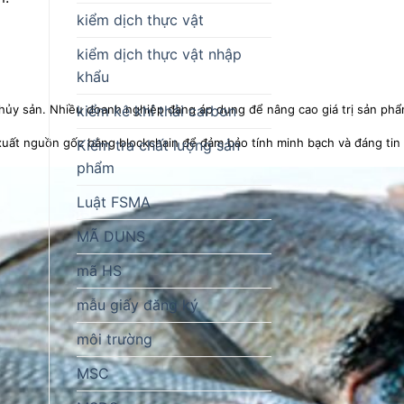
kiểm dịch thực vật
kiểm dịch thực vật nhập
khẩu
kiểm kê khí thải carbon
hủy sản. Nhiều doanh nghiệp đang áp dụng để nâng cao giá trị sản phẩ
 xuất nguồn gốc bằng blockchain để đảm bảo tính minh bạch và đáng tin 
Kiểm tra chất lượng sản
phẩm
Luật FSMA
MÃ DUNS
mã HS
mẫu giấy đăng ký
môi trường
MSC