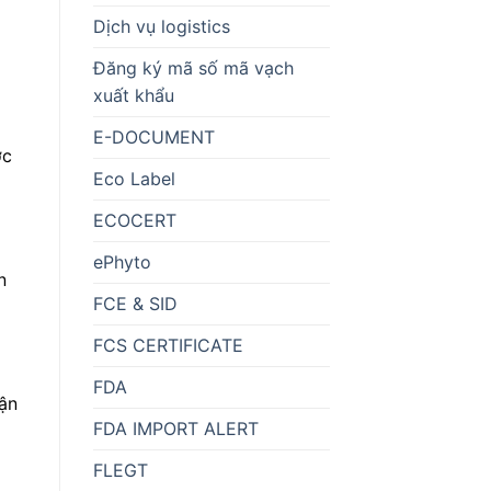
Dịch vụ logistics
Đăng ký mã số mã vạch
xuất khẩu
E-DOCUMENT
ợc
Eco Label
ECOCERT
ePhyto
n
FCE & SID
FCS CERTIFICATE
FDA
cận
FDA IMPORT ALERT
FLEGT