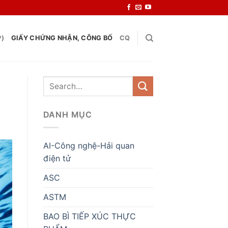
P)
GIẤY CHỨNG NHẬN, CÔNG BỐ
CQ
DANH MỤC
AI-Công nghệ-Hải quan
điện tử
ASC
ASTM
BAO BÌ TIẾP XÚC THỰC