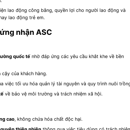
.
ện lao động công bằng, quyền lợi cho người lao động và
ay lao động trẻ em.
chứng nhận ASC
rường quốc tế
nhờ đáp ứng các yêu cầu khắt khe về bền
n cậy của khách hàng.
 việc tối ưu hóa quản lý tài nguyên và quy trình nuôi trồn
tế
về bảo vệ môi trường và trách nhiệm xã hội.
ợng cao
, không chứa hóa chất độc hại.
nguyên thiên nhiên
thông qua việc tiêu dùng có trách nhiệ