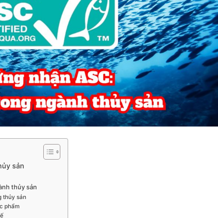
hủy sản
ành thủy sản
g thủy sản
ực phẩm
tế