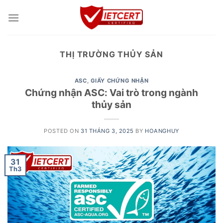
Skip
to
content
THỊ TRƯỜNG THỦY SẢN
ASC
,
GIẤY CHỨNG NHẬN
Chứng nhận ASC: Vai trò trong ngành
thủy sản
POSTED ON
31 THÁNG 3, 2025
BY
HOANGHUY
31
Th3