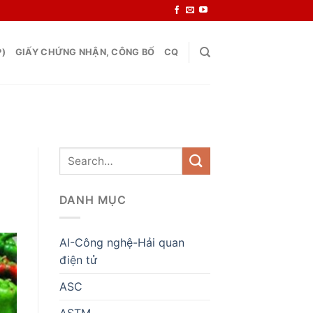
P)
GIẤY CHỨNG NHẬN, CÔNG BỐ
CQ
DANH MỤC
AI-Công nghệ-Hải quan
điện tử
ASC
ASTM