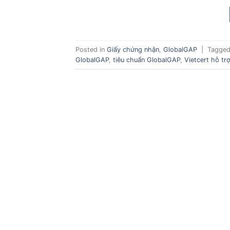
Posted in
Giấy chứng nhận
,
GlobalGAP
|
Tagge
GlobalGAP
,
tiêu chuẩn GlobalGAP
,
Vietcert hỗ t