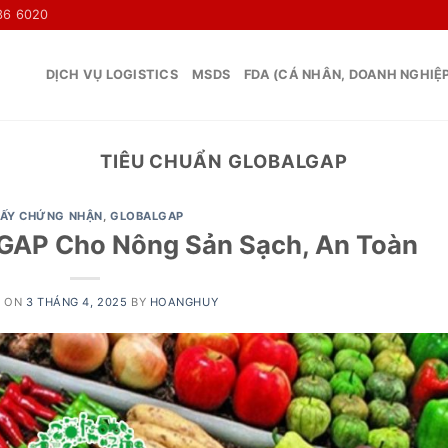
36 6020
DỊCH VỤ LOGISTICS
MSDS
FDA (CÁ NHÂN, DOANH NGHIỆ
TIÊU CHUẨN GLOBALGAP
IẤY CHỨNG NHẬN
,
GLOBALGAP
GAP Cho Nông Sản Sạch, An Toàn
D ON
3 THÁNG 4, 2025
BY
HOANGHUY