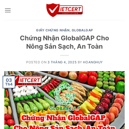
Skip
to
content
GIẤY CHỨNG NHẬN
,
GLOBALGAP
Chứng Nhận GlobalGAP Cho
Nông Sản Sạch, An Toàn
POSTED ON
3 THÁNG 4, 2025
BY
HOANGHUY
03
Th4