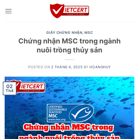
Skip
to
content
GIẤY CHỨNG NHẬN
,
MSC
Chứng nhận MSC trong ngành
nuôi trồng thủy sản
POSTED ON
2 THÁNG 4, 2025
BY
HOANGHUY
02
Th4