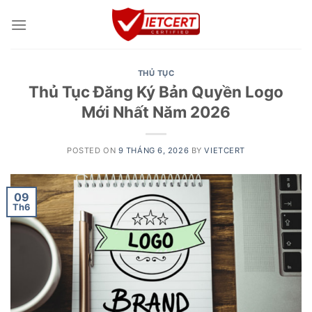
Skip
to
content
THỦ TỤC
Thủ Tục Đăng Ký Bản Quyền Logo
Mới Nhất Năm 2026
POSTED ON
9 THÁNG 6, 2026
BY
VIETCERT
09
Th6