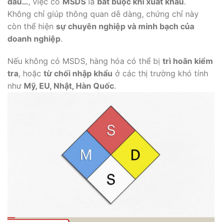
dầu…
, việc có
MSDS
là
bắt buộc khi xuất khẩu
.
Không chỉ giúp thông quan dễ dàng, chứng chỉ này
còn thể hiện
sự chuyên nghiệp và minh bạch của
doanh nghiệp
.
Nếu không có MSDS, hàng hóa có thể bị
trì hoãn kiểm
tra
, hoặc
từ chối nhập khẩu
ở các thị trường khó tính
như
Mỹ, EU, Nhật, Hàn Quốc
.