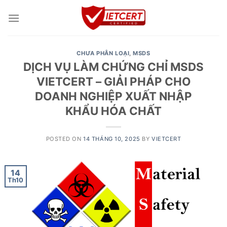
Skip
to
content
CHƯA PHÂN LOẠI
,
MSDS
DỊCH VỤ LÀM CHỨNG CHỈ MSDS
VIETCERT – GIẢI PHÁP CHO
DOANH NGHIỆP XUẤT NHẬP
KHẨU HÓA CHẤT
POSTED ON
14 THÁNG 10, 2025
BY
VIETCERT
14
Th10