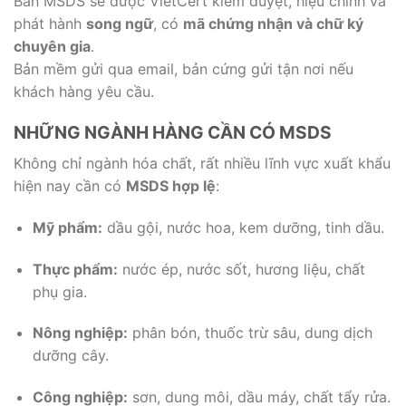
Bản MSDS sẽ được VietCert kiểm duyệt, hiệu chỉnh và
phát hành
song ngữ
, có
mã chứng nhận và chữ ký
chuyên gia
.
Bản mềm gửi qua email, bản cứng gửi tận nơi nếu
khách hàng yêu cầu.
NHỮNG NGÀNH HÀNG CẦN CÓ MSDS
Không chỉ ngành hóa chất, rất nhiều lĩnh vực xuất khẩu
hiện nay cần có
MSDS hợp lệ
:
Mỹ phẩm:
dầu gội, nước hoa, kem dưỡng, tinh dầu.
Thực phẩm:
nước ép, nước sốt, hương liệu, chất
phụ gia.
Nông nghiệp:
phân bón, thuốc trừ sâu, dung dịch
dưỡng cây.
Công nghiệp:
sơn, dung môi, dầu máy, chất tẩy rửa.