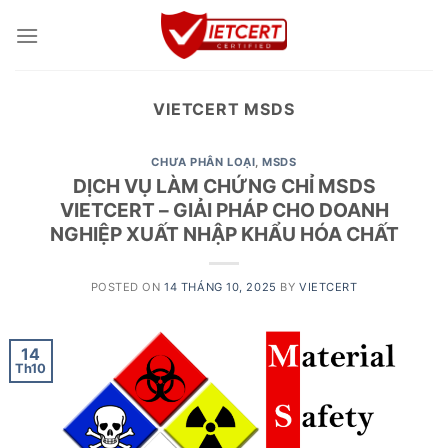
Skip
to
content
VIETCERT MSDS
CHƯA PHÂN LOẠI
,
MSDS
DỊCH VỤ LÀM CHỨNG CHỈ MSDS
VIETCERT – GIẢI PHÁP CHO DOANH
NGHIỆP XUẤT NHẬP KHẨU HÓA CHẤT
POSTED ON
14 THÁNG 10, 2025
BY
VIETCERT
14
Th10