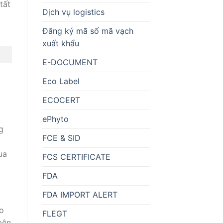
tất
Dịch vụ logistics
Đăng ký mã số mã vạch
xuất khẩu
E-DOCUMENT
Eco Label
ECOCERT
ePhyto
g
FCE & SID
ua
FCS CERTIFICATE
FDA
FDA IMPORT ALERT
ao
FLEGT
bên