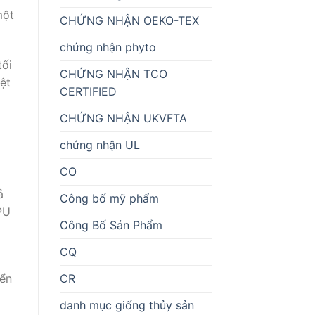
một
CHỨNG NHẬN OEKO-TEX
chứng nhận phyto
tối
CHỨNG NHẬN TCO
ệt
CERTIFIED
CHỨNG NHẬN UKVFTA
chứng nhận UL
CO
ả
Công bố mỹ phẩm
PU
Công Bố Sản Phẩm
CQ
CR
yển
danh mục giống thủy sản