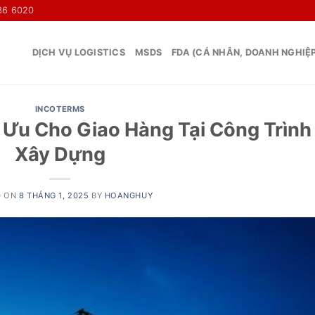
36 6020
DỊCH VỤ LOGISTICS
MSDS
FDA (CÁ NHÂN, DOANH NGHIỆ
INCOTERMS
 Ưu Cho Giao Hàng Tại Công Trình
Xây Dựng
D ON
8 THÁNG 1, 2025
BY
HOANGHUY