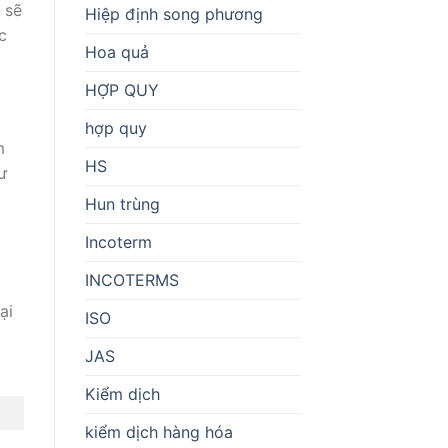
 sẽ
Hiệp định song phương
c
Hoa quả
HỢP QUY
hợp quy
m
HS
ư
Hun trùng
Incoterm
INCOTERMS
ại
ISO
JAS
Kiểm dịch
kiểm dịch hàng hóa