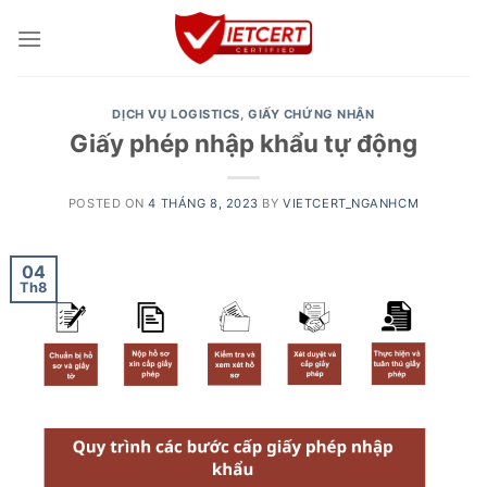
Skip
to
content
DỊCH VỤ LOGISTICS
,
GIẤY CHỨNG NHẬN
Giấy phép nhập khẩu tự động
POSTED ON
4 THÁNG 8, 2023
BY
VIETCERT_NGANHCM
04
Th8