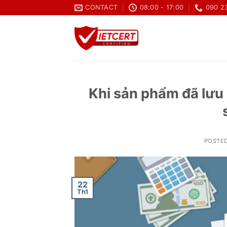
Skip
CONTACT
08:00 - 17:00
090 2
to
content
Khi sản phẩm đã lưu 
POSTE
22
Th1