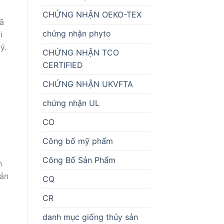
CHỨNG NHẬN OEKO-TEX
đã
chứng nhận phyto
i
ý.
CHỨNG NHẬN TCO
CERTIFIED
CHỨNG NHẬN UKVFTA
chứng nhận UL
CO
Công bố mỹ phẩm
Công Bố Sản Phẩm
n
hản
CQ
CR
danh mục giống thủy sản