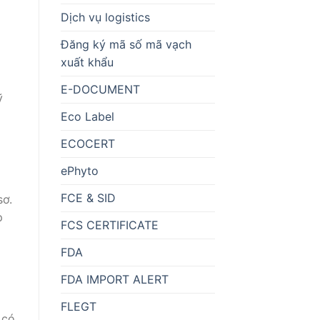
Dịch vụ logistics
Đăng ký mã số mã vạch
xuất khẩu
E-DOCUMENT
ỹ
Eco Label
ECOCERT
ePhyto
FCE & SID
sơ.
p
FCS CERTIFICATE
FDA
FDA IMPORT ALERT
FLEGT
 có