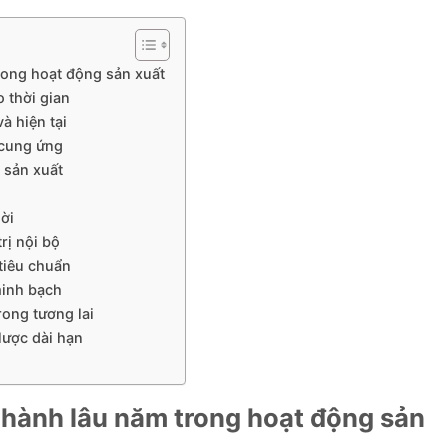
rong hoạt động sản xuất
o thời gian
à hiện tại
 cung ứng
 sản xuất
hời
rị nội bộ
tiêu chuẩn
minh bạch
rong tương lai
lược dài hạn
 hành lâu năm trong hoạt động sản