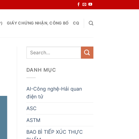
P)
GIẤY CHỨNG NHẬN, CÔNG BỐ
CQ
DANH MỤC
AI-Công nghệ-Hải quan
điện tử
ASC
ASTM
BAO BÌ TIẾP XÚC THỰC