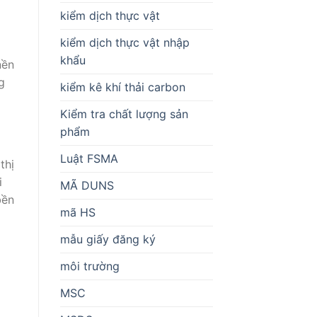
kiểm dịch thực vật
kiểm dịch thực vật nhập
khẩu
nền
g
kiểm kê khí thải carbon
Kiểm tra chất lượng sản
phẩm
Luật FSMA
thị
i
MÃ DUNS
bền
mã HS
mẫu giấy đăng ký
môi trường
MSC