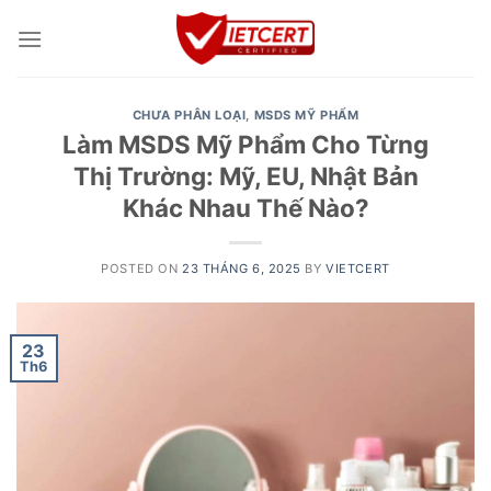
Skip
to
content
CHƯA PHÂN LOẠI
,
MSDS MỸ PHẨM
Làm MSDS Mỹ Phẩm Cho Từng
Thị Trường: Mỹ, EU, Nhật Bản
Khác Nhau Thế Nào?
POSTED ON
23 THÁNG 6, 2025
BY
VIETCERT
23
Th6