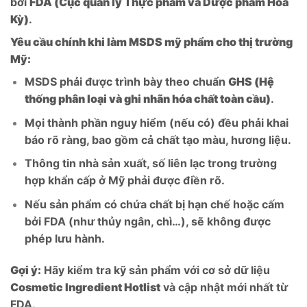
bởi
FDA (Cục quản lý Thực phẩm và Dược phẩm Hoa
Kỳ)
.
Yêu cầu chính khi làm MSDS mỹ phẩm cho thị trường
Mỹ:
MSDS phải được trình bày theo chuẩn
GHS (Hệ
thống phân loại và ghi nhãn hóa chất toàn cầu)
.
Mọi thành phần nguy hiểm (nếu có) đều phải khai
báo rõ ràng, bao gồm cả chất tạo màu, hương liệu.
Thông tin nhà sản xuất, số liên lạc trong trường
hợp khẩn cấp ở Mỹ phải được điền rõ.
Nếu sản phẩm có chứa chất bị hạn chế hoặc cấm
bởi FDA (như thủy ngân, chì…), sẽ không được
phép lưu hành.
Gợi ý:
Hãy kiểm tra kỹ sản phẩm với cơ sở dữ liệu
Cosmetic Ingredient Hotlist
và cập nhật mới nhất từ
FDA.