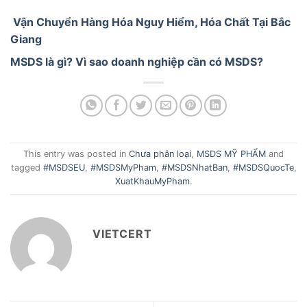
Vận Chuyển Hàng Hóa Nguy Hiểm, Hóa Chất Tại Bắc
Giang
MSDS là gì? Vì sao doanh nghiệp cần có MSDS?
This entry was posted in
Chưa phân loại
,
MSDS MỸ PHẨM
and
tagged
#MSDSEU
,
#MSDSMyPham
,
#MSDSNhatBan
,
#MSDSQuocTe
,
XuatKhauMyPham
.
VIETCERT