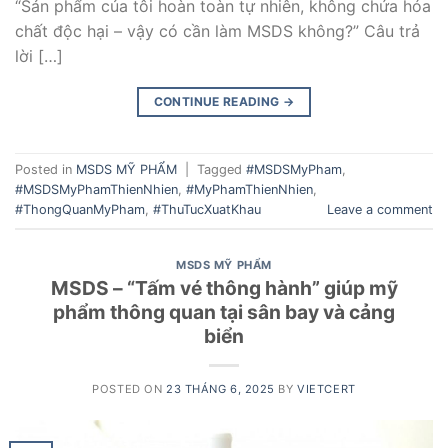
“Sản phẩm của tôi hoàn toàn tự nhiên, không chứa hóa
chất độc hại – vậy có cần làm MSDS không?” Câu trả
lời […]
CONTINUE READING
→
Posted in
MSDS MỸ PHẨM
|
Tagged
#MSDSMyPham
,
#MSDSMyPhamThienNhien
,
#MyPhamThienNhien
,
#ThongQuanMyPham
,
#ThuTucXuatKhau
Leave a comment
MSDS MỸ PHẨM
MSDS – “Tấm vé thông hành” giúp mỹ
phẩm thông quan tại sân bay và cảng
biển
POSTED ON
23 THÁNG 6, 2025
BY
VIETCERT