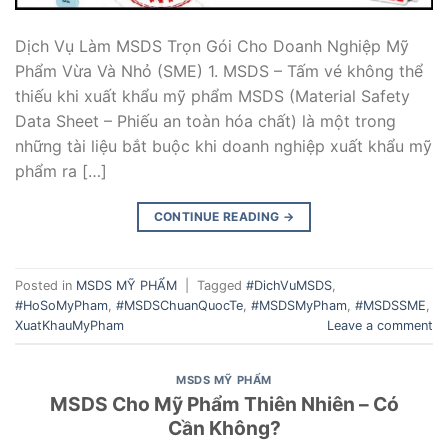
Dịch Vụ Làm MSDS Trọn Gói Cho Doanh Nghiệp Mỹ
Phẩm Vừa Và Nhỏ (SME) 1. MSDS – Tấm vé không thể
thiếu khi xuất khẩu mỹ phẩm MSDS (Material Safety
Data Sheet – Phiếu an toàn hóa chất) là một trong
những tài liệu bắt buộc khi doanh nghiệp xuất khẩu mỹ
phẩm ra […]
CONTINUE READING
→
Posted in
MSDS MỸ PHẨM
|
Tagged
#DichVuMSDS
,
#HoSoMyPham
,
#MSDSChuanQuocTe
,
#MSDSMyPham
,
#MSDSSME
,
XuatKhauMyPham
Leave a comment
MSDS MỸ PHẨM
MSDS Cho Mỹ Phẩm Thiên Nhiên – Có
Cần Không?