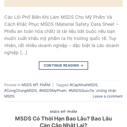
Các Lỗi Phổ Biến Khi Làm MSDS Cho Mỹ Phẩm Và
Cách Khắc Phục MSDS (Material Safety Data Sheet –
Phiếu an toàn hóa chất) là tài liệu bắt buộc nếu bạn
muốn xuất khẩu mỹ phẩm ra thị trường quốc tế. Tuy
nhiên, rất nhiều doanh nghiệp – đặc biệt là các doanh
nghiệp […]
CONTINUE READING
→
Posted in
MSDS MỸ PHẨM
|
Tagged
#CapNhatMSDS
,
#CongChungMSDS
,
#MSDSMyPham
,
#MSDSQuocTe
,
chứng nhận
MSDS
Leave a comment
MSDS MỸ PHẨM
MSDS Có Thời Hạn Bao Lâu? Bao Lâu
Cần Cập Nhật Lại?