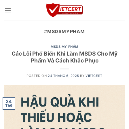
Skip
to
content
#MSDSMYPHAM
MSDS MỸ PHẨM
Các Lỗi Phổ Biến Khi Làm MSDS Cho Mỹ
Phẩm Và Cách Khắc Phục
POSTED ON
24 THÁNG 6, 2025
BY
VIETCERT
24
Th6