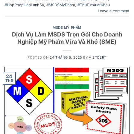
#HopPhapHoaLanhSu
,
#MSDSMyPham
,
#ThuTucXuatKhau
Leave a comment
MSDS MỸ PHẨM
Dịch Vụ Làm MSDS Trọn Gói Cho Doanh
Nghiệp Mỹ Phẩm Vừa Và Nhỏ (SME)
POSTED ON
24 THÁNG 6, 2025
BY
VIETCERT
24
Th6