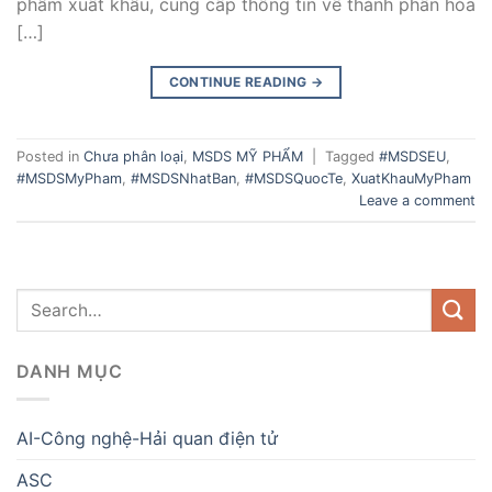
phẩm xuất khẩu, cung cấp thông tin về thành phần hóa
[…]
CONTINUE READING
→
Posted in
Chưa phân loại
,
MSDS MỸ PHẨM
|
Tagged
#MSDSEU
,
#MSDSMyPham
,
#MSDSNhatBan
,
#MSDSQuocTe
,
XuatKhauMyPham
Leave a comment
DANH MỤC
AI-Công nghệ-Hải quan điện tử
ASC