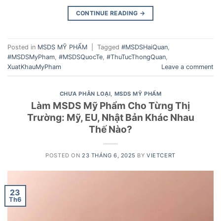
CONTINUE READING
→
Posted in
MSDS MỸ PHẨM
|
Tagged
#MSDSHaiQuan
,
#MSDSMyPham
,
#MSDSQuocTe
,
#ThuTucThongQuan
,
XuatKhauMyPham
Leave a comment
CHƯA PHÂN LOẠI
,
MSDS MỸ PHẨM
Làm MSDS Mỹ Phẩm Cho Từng Thị
Trường: Mỹ, EU, Nhật Bản Khác Nhau
Thế Nào?
POSTED ON
23 THÁNG 6, 2025
BY
VIETCERT
23
Th6