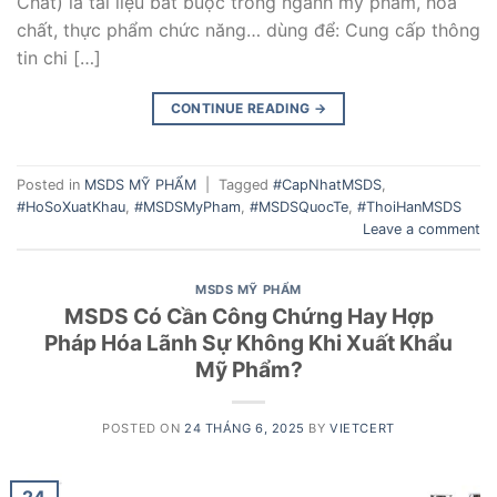
Chất) là tài liệu bắt buộc trong ngành mỹ phẩm, hóa
chất, thực phẩm chức năng… dùng để: Cung cấp thông
tin chi […]
CONTINUE READING
→
Posted in
MSDS MỸ PHẨM
|
Tagged
#CapNhatMSDS
,
#HoSoXuatKhau
,
#MSDSMyPham
,
#MSDSQuocTe
,
#ThoiHanMSDS
Leave a comment
MSDS MỸ PHẨM
MSDS Có Cần Công Chứng Hay Hợp
Pháp Hóa Lãnh Sự Không Khi Xuất Khẩu
Mỹ Phẩm?
POSTED ON
24 THÁNG 6, 2025
BY
VIETCERT
24