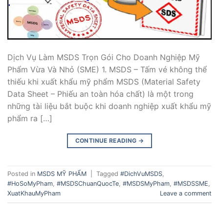
Dịch Vụ Làm MSDS Trọn Gói Cho Doanh Nghiệp Mỹ
Phẩm Vừa Và Nhỏ (SME) 1. MSDS – Tấm vé không thể
thiếu khi xuất khẩu mỹ phẩm MSDS (Material Safety
Data Sheet – Phiếu an toàn hóa chất) là một trong
những tài liệu bắt buộc khi doanh nghiệp xuất khẩu mỹ
phẩm ra […]
CONTINUE READING
→
Posted in
MSDS MỸ PHẨM
|
Tagged
#DichVuMSDS
,
#HoSoMyPham
,
#MSDSChuanQuocTe
,
#MSDSMyPham
,
#MSDSSME
,
XuatKhauMyPham
Leave a comment