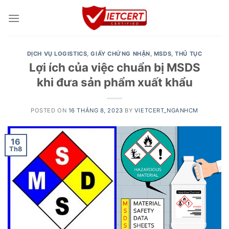
Skip
to
content
DỊCH VỤ LOGISTICS
,
GIẤY CHỨNG NHẬN
,
MSDS
,
THỦ TỤC
Lợi ích của việc chuẩn bị MSDS
khi đưa sản phẩm xuất khẩu
POSTED ON
16 THÁNG 8, 2023
BY
VIETCERT_NGANHCM
16
Th8