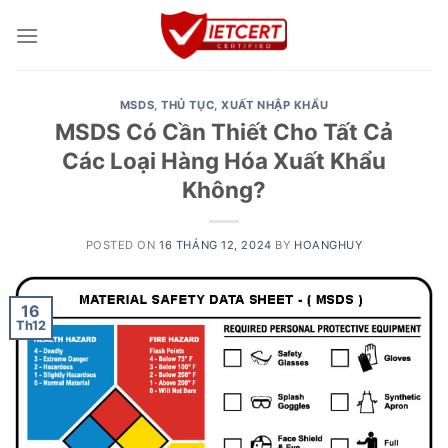
Skip
to
content
MSDS
,
THỦ TỤC
,
XUẤT NHẬP KHẨU
MSDS Có Cần Thiết Cho Tất Cả
Các Loại Hàng Hóa Xuất Khẩu
Không?
POSTED ON
16 THÁNG 12, 2024
BY
HOANGHUY
16
Th12